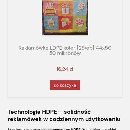
Reklamówka LDPE kolor [25/op] 44x50
50 mikronów
16,24 zł
do koszyka
Technologia HDPE – solidność
reklamówek w codziennym użytkowaniu
Stawiamy na sprawdzone
tworzywo HDPE
(polietylen wysokiej