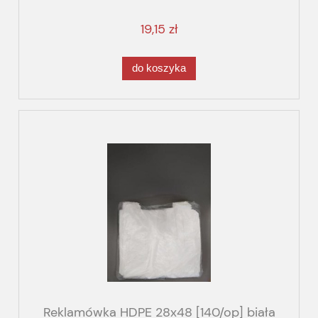
19,15 zł
do koszyka
Reklamówka HDPE 28x48 [140/op] biała