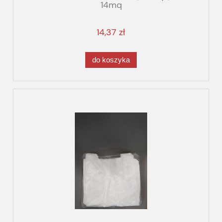
14mq
14,37 zł
do koszyka