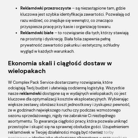
Reklamówki przezroczyste
– są niezastąpione tam, gdzie
kluczowa jest szybka identyfikacja zawartości. Pozwalają od
razu widzieć, co znajduje się wewnątrz, co znacząco
przyspiesza pracę przy kasie i organizację towaru.
Reklamówki białe
– to rozwiązanie dla tych, którzy stawiają
na prostotę i dyskrecję. Biała folia zapewnia pełną
prywatność zawartości pakunku i estetyczny, schludny
wygląd w każdych warunkach.
Ekonomia skali i ciągłość dostaw w
wielopakach
W Complex Pack Service dostarczamy rozwiązania, które
odciążają Twój budżet i ułatwiają codzienną logistykę. Wszystkie
nasze
reklamówki
dostępne są w wydajnych wielopakach, co jest
kluczowe dla optymalizacji kosztów eksploatacyjnych. Wybierając
większe zestawy, obniżasz koszt jednostkowy i zyskujesz pewność,
że w godzinach największego ruchu czy podczas wzmożonego
sezonu sprzedażowego, nigdy nie zabraknie Ci niezbędnego
asortymentu. To gwarancja ciągłości pracy, która pozwala uniknąć
przestojów i skupić się na sprawnej obsłudze gości. Uzupełnieniem
reklamówek w Twojej działalności mogą być również
torby
papierowe
– idealne jako ekologiczna alternatywa – oraz
worki na