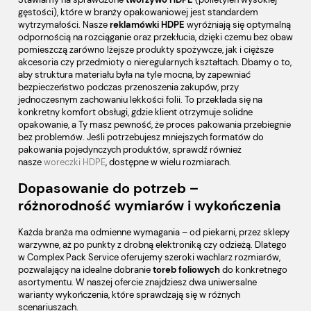
gęstości), które w branży opakowaniowej jest standardem
wytrzymałości. Nasze
reklamówki HDPE
wyróżniają się optymalną
odpornością na rozciąganie oraz przekłucia, dzięki czemu bez obaw
pomieszczą zarówno lżejsze produkty spożywcze, jak i cięższe
akcesoria czy przedmioty o nieregularnych kształtach. Dbamy o to,
aby struktura materiału była na tyle mocna, by zapewniać
bezpieczeństwo podczas przenoszenia zakupów, przy
jednoczesnym zachowaniu lekkości folii. To przekłada się na
konkretny komfort obsługi, gdzie klient otrzymuje solidne
opakowanie, a Ty masz pewność, że proces pakowania przebiegnie
bez problemów. Jeśli potrzebujesz mniejszych formatów do
pakowania pojedynczych produktów, sprawdź również
nasze
woreczki HDPE
, dostępne w wielu rozmiarach.
Dopasowanie do potrzeb –
różnorodność wymiarów i wykończenia
Każda branża ma odmienne wymagania – od piekarni, przez sklepy
warzywne, aż po punkty z drobną elektroniką czy odzieżą. Dlatego
w Complex Pack Service oferujemy szeroki wachlarz rozmiarów,
pozwalający na idealne dobranie
toreb foliowych
do konkretnego
asortymentu. W naszej ofercie znajdziesz dwa uniwersalne
warianty wykończenia, które sprawdzają się w różnych
scenariuszach.