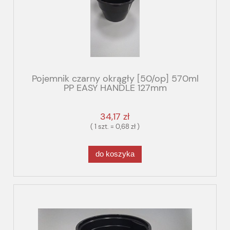
Pojemnik czarny okrągły [50/op] 570ml
PP EASY HANDLE 127mm
34,17 zł
( 1 szt. = 0,68 zł )
do koszyka