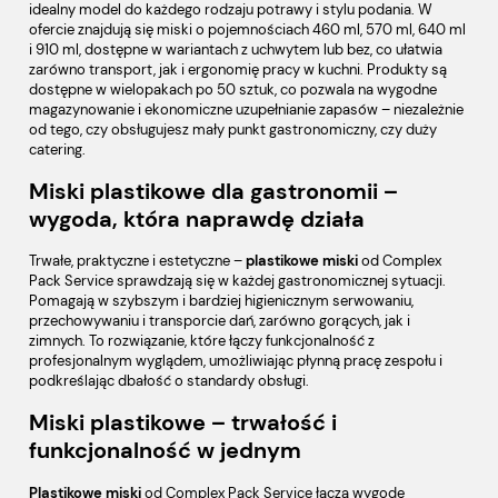
idealny model do każdego rodzaju potrawy i stylu podania. W
ofercie znajdują się miski o pojemnościach 460 ml, 570 ml, 640 ml
i 910 ml, dostępne w wariantach z uchwytem lub bez, co ułatwia
zarówno transport, jak i ergonomię pracy w kuchni. Produkty są
dostępne w wielopakach po 50 sztuk, co pozwala na wygodne
magazynowanie i ekonomiczne uzupełnianie zapasów – niezależnie
od tego, czy obsługujesz mały punkt gastronomiczny, czy duży
catering.
Miski plastikowe dla gastronomii –
wygoda, która naprawdę działa
Trwałe, praktyczne i estetyczne –
plastikowe miski
od Complex
Pack Service sprawdzają się w każdej gastronomicznej sytuacji.
Pomagają w szybszym i bardziej higienicznym serwowaniu,
przechowywaniu i transporcie dań, zarówno gorących, jak i
zimnych. To rozwiązanie, które łączy funkcjonalność z
profesjonalnym wyglądem, umożliwiając płynną pracę zespołu i
podkreślając dbałość o standardy obsługi.
Miski plastikowe – trwałość i
funkcjonalność w jednym
Plastikowe miski
od Complex Pack Service łączą wygodę