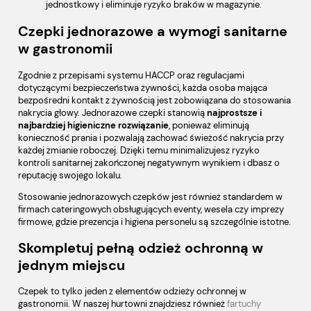
jednostkowy i eliminuje ryzyko braków w magazynie.
Czepki jednorazowe a wymogi sanitarne
w gastronomii
Zgodnie z przepisami systemu HACCP oraz regulacjami
dotyczącymi bezpieczeństwa żywności, każda osoba mająca
bezpośredni kontakt z żywnością jest zobowiązana do stosowania
nakrycia głowy. Jednorazowe czepki stanowią
najprostsze i
najbardziej higieniczne rozwiązanie
, ponieważ eliminują
konieczność prania i pozwalają zachować świeżość nakrycia przy
każdej zmianie roboczej. Dzięki temu minimalizujesz ryzyko
kontroli sanitarnej zakończonej negatywnym wynikiem i dbasz o
reputację swojego lokalu.
Stosowanie jednorazowych czepków jest również standardem w
firmach cateringowych obsługujących eventy, wesela czy imprezy
firmowe, gdzie prezencja i higiena personelu są szczególnie istotne.
Skompletuj pełną odzież ochronną w
jednym miejscu
Czepek to tylko jeden z elementów odzieży ochronnej w
gastronomii. W naszej hurtowni znajdziesz również
fartuchy