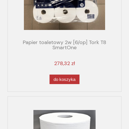
Papier toaletowy 2w [6/op] Tork T8
SmartOne
278,32 zł
do koszyka