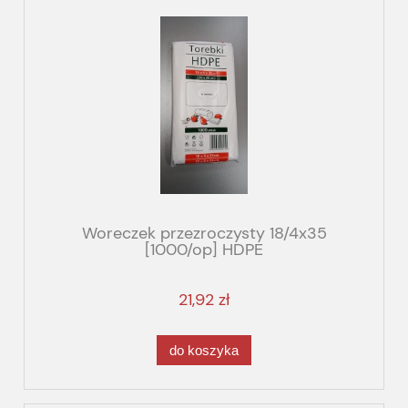
Woreczek przezroczysty 18/4x35
[1000/op] HDPE
21,92 zł
do koszyka