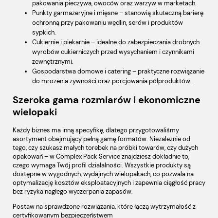
pakowania pieczywa, owoców oraz warzyw w marketach.
Punkty garmażeryjne i mięsne – stanowią skuteczną barierę
ochronną przy pakowaniu wędlin, serów i produktów
sypkich.
Cukiernie i piekarnie – idealne do zabezpieczania drobnych
wyrobów cukierniczych przed wysychaniem i czynnikami
zewnętrznymi.
Gospodarstwa domowe i catering – praktyczne rozwiązanie
do mrożenia żywności oraz porcjowania półproduktów.
Szeroka gama rozmiarów i ekonomiczne
wielopaki
Każdy biznes ma inną specyfikę, dlatego przygotowaliśmy
asortyment obejmujący pełną gamę formatów. Niezależnie od
tego, czy szukasz małych torebek na próbki towarów, czy dużych
opakowań – w Complex Pack Service znajdziesz dokładnie to,
czego wymaga Twój profil działalności. Wszystkie produkty są
dostępne w wygodnych, wydajnych wielopakach, co pozwala na
optymalizację kosztów eksploatacyjnych i zapewnia ciągłość pracy
bez ryzyka nagłego wyczerpania zapasów.
Postaw na sprawdzone rozwiązania, które łączą wytrzymałość z
certyfikowanym bezpieczeństwem