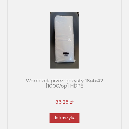
Woreczek przezroczysty 18/4x42
[1000/op] HDPE
36,25 zł
do koszyka