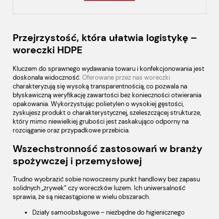
Przejrzystość, która ułatwia logistykę –
woreczki HDPE
Kluczem do sprawnego wydawania towaru i konfekcjonowania jest
doskonała widoczność.
Oferowane przez nas woreczki
charakteryzują się wysoką transparentnością, co pozwala na
błyskawiczną weryfikację zawartości bez konieczności otwierania
opakowania. Wykorzystując polietylen o wysokiej gęstości,
zyskujesz produkt o charakterystycznej, szeleszczącej strukturze,
który mimo niewielkiej grubości jest zaskakująco odporny na
rozciąganie oraz przypadkowe przebicia.
Wszechstronność zastosowań w branży
spożywczej i przemysłowej
Trudno wyobrazić sobie nowoczesny punkt handlowy bez zapasu
solidnych „zrywek” czy woreczków luzem. Ich uniwersalność
sprawia, że są niezastąpione w wielu obszarach.
Działy samoobsługowe – niezbędne do higienicznego