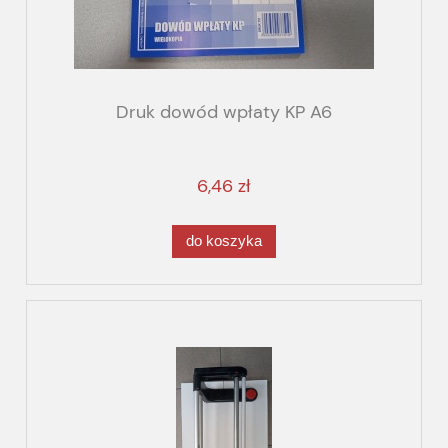
Druk dowód wpłaty KP A6
6,46 zł
do koszyka