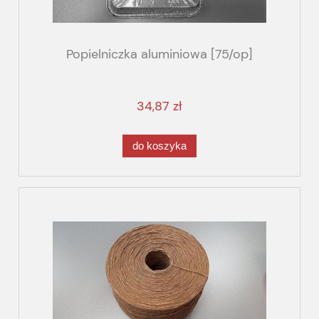
Popielniczka aluminiowa [75/op]
34,87 zł
do koszyka