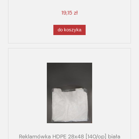
19,15 zł
do koszyka
Reklamówka HDPE 28x48 [140/op] biała