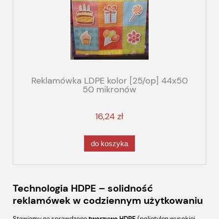
Reklamówka LDPE kolor [25/op] 44x50
50 mikronów
16,24 zł
do koszyka
Technologia HDPE – solidność
reklamówek w codziennym użytkowaniu
Stawiamy na sprawdzone
tworzywo HDPE
(polietylen wysokiej