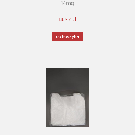
14mq
14,37 zł
do koszyka