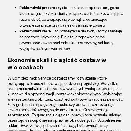
Reklamówki przezroczyste
– są niezastąpione tam, gdzie
kluczowa jest szybka identyfikacja zawartości. Pozwalają od
razu widzieć, co znajduje się wewnątrz, co znacząco
przyspiesza pracę przy kasie i organizację towaru.
Reklamówki białe
– to rozwiązanie dla tych, którzy stawiają
na prostotę i dyskrecję. Biała folia zapewnia pełną
prywatność zawartości pakunku i estetyczny, schludny
wygląd w każdych warunkach.
Ekonomia skali i ciągłość dostaw w
wielopakach
W Complex Pack Service dostarczamy rozwiązania, które
odciążają Twój budżet i ułatwiają codzienną logistykę. Wszystkie
nasze
reklamówki
dostępne są w wydajnych wielopakach, co jest
kluczowe dla optymalizacji kosztów eksploatacyjnych. Wybierając
większe zestawy, obniżasz koszt jednostkowy i zyskujesz pewność,
że w godzinach największego ruchu czy podczas wzmożonego
sezonu sprzedażowego, nigdy nie zabraknie Ci niezbędnego
asortymentu. To gwarancja ciągłości pracy, która pozwala uniknąć
przestojów i skupić się na sprawnej obsłudze gości. Uzupełnieniem
reklamówek w Twojej działalności mogą być również
torby
papierowe
– idealne jako ekologiczna alternatywa – oraz
worki na