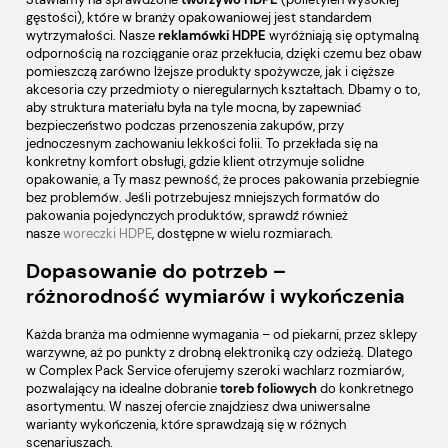
gęstości), które w branży opakowaniowej jest standardem
wytrzymałości. Nasze
reklamówki HDPE
wyróżniają się optymalną
odpornością na rozciąganie oraz przekłucia, dzięki czemu bez obaw
pomieszczą zarówno lżejsze produkty spożywcze, jak i cięższe
akcesoria czy przedmioty o nieregularnych kształtach. Dbamy o to,
aby struktura materiału była na tyle mocna, by zapewniać
bezpieczeństwo podczas przenoszenia zakupów, przy
jednoczesnym zachowaniu lekkości folii. To przekłada się na
konkretny komfort obsługi, gdzie klient otrzymuje solidne
opakowanie, a Ty masz pewność, że proces pakowania przebiegnie
bez problemów. Jeśli potrzebujesz mniejszych formatów do
pakowania pojedynczych produktów, sprawdź również
nasze
woreczki HDPE
, dostępne w wielu rozmiarach.
Dopasowanie do potrzeb –
różnorodność wymiarów i wykończenia
Każda branża ma odmienne wymagania – od piekarni, przez sklepy
warzywne, aż po punkty z drobną elektroniką czy odzieżą. Dlatego
w Complex Pack Service oferujemy szeroki wachlarz rozmiarów,
pozwalający na idealne dobranie
toreb foliowych
do konkretnego
asortymentu. W naszej ofercie znajdziesz dwa uniwersalne
warianty wykończenia, które sprawdzają się w różnych
scenariuszach.