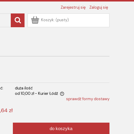
Zarejestruj się
Zaloguj się
Koszyk:
(pusty)
ć:
duża ilość
od 10,00 zł
- Kurier Łódź
sprawdź formy dostawy
 zawiera ewentualnych kosztów
,64 zł
do koszyka
.