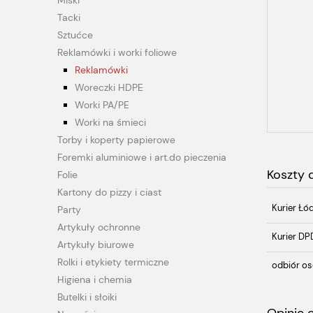
Miski
Tacki
Sztućce
Reklamówki i worki foliowe
Reklamówki
Woreczki HDPE
Worki PA/PE
Worki na śmieci
Torby i koperty papierowe
Foremki aluminiowe i art.do pieczenia
Koszty
Folie
Kartony do pizzy i ciast
Kurier Łó
Party
Artykuły ochronne
Kurier DP
Artykuły biurowe
Rolki i etykiety termiczne
odbiór os
Higiena i chemia
Butelki i słoiki