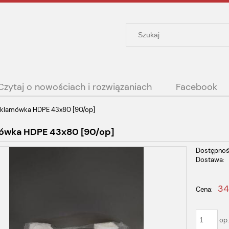
Czytaj o nowościach i rozwiązaniach
Facebook
klamówka HDPE 43x80 [90/op]
ówka HDPE 43x80 [90/op]
Dostępnoś
Dostawa:
Cena nie
34
Cena:
płatności
op