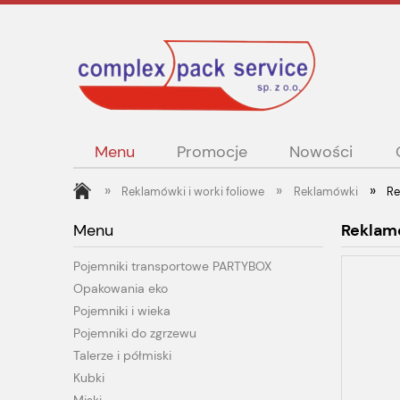
Menu
Promocje
Nowości
»
»
»
Reklamówki i worki foliowe
Reklamówki
Re
Menu
Reklam
Pojemniki transportowe PARTYBOX
Opakowania eko
Pojemniki i wieka
Pojemniki do zgrzewu
Talerze i półmiski
Kubki