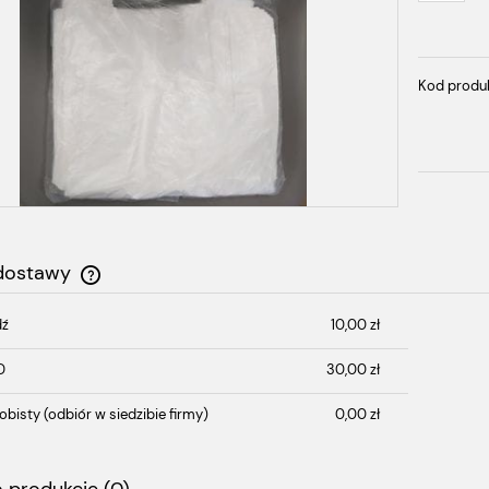
Kod produ
 dostawy
dź
10,00 zł
Cena nie zawiera ewentualnych kosztów
płatności
D
30,00 zł
obisty
(odbiór w siedzibie firmy)
0,00 zł