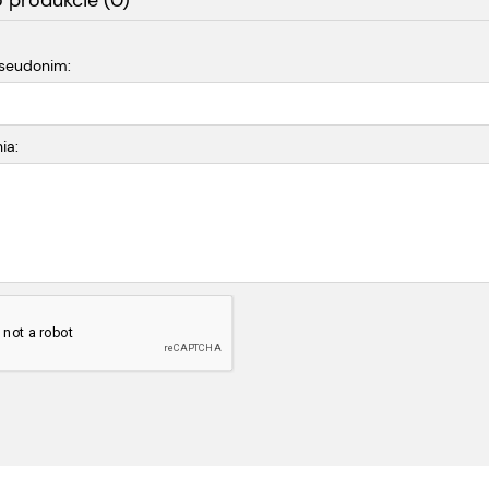
o produkcie (0)
pseudonim:
ia: