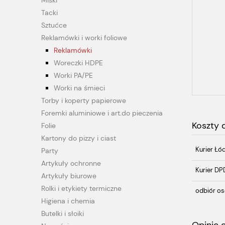
Miski
Tacki
Sztućce
Reklamówki i worki foliowe
Reklamówki
Woreczki HDPE
Worki PA/PE
Worki na śmieci
Torby i koperty papierowe
Foremki aluminiowe i art.do pieczenia
Koszty
Folie
Kartony do pizzy i ciast
Kurier Łó
Party
Artykuły ochronne
Kurier DP
Artykuły biurowe
Rolki i etykiety termiczne
odbiór os
Higiena i chemia
Butelki i słoiki