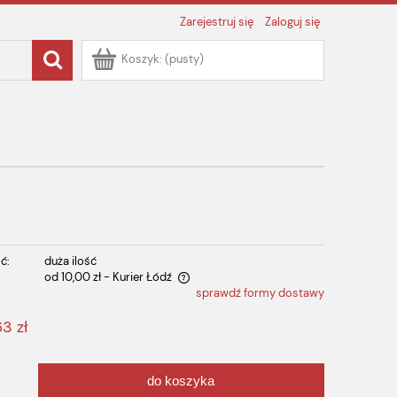
Zarejestruj się
Zaloguj się
Koszyk:
(pusty)
ć:
duża ilość
od 10,00 zł
- Kurier Łódź
sprawdź formy dostawy
 zawiera ewentualnych kosztów
63 zł
do koszyka
.