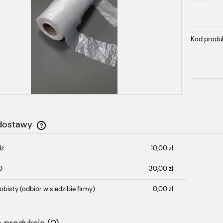
Kod produ
 dostawy
dź
10,00 zł
Cena nie zawiera ewentualnych kosztów
płatności
D
30,00 zł
obisty
(odbiór w siedzibie firmy)
0,00 zł