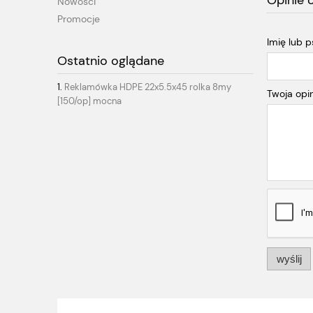
Opinie 
Nowości
Promocje
Imię lub 
Ostatnio oglądane
Reklamówka HDPE 22x5.5x45 rolka 8my
Twoja opin
[150/op] mocna
wyślij