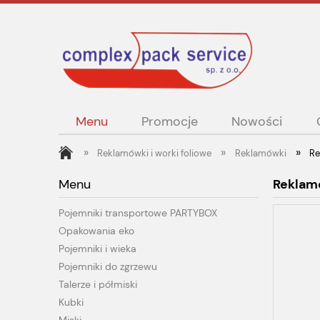
Menu
Promocje
Nowości
»
»
»
Reklamówki i worki foliowe
Reklamówki
Re
Menu
Reklam
Pojemniki transportowe PARTYBOX
Opakowania eko
Pojemniki i wieka
Pojemniki do zgrzewu
Talerze i półmiski
Kubki