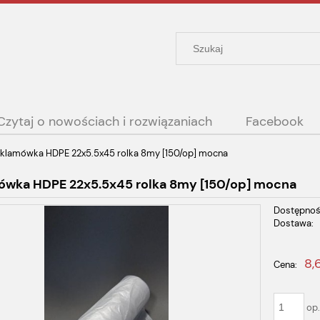
Czytaj o nowościach i rozwiązaniach
Facebook
klamówka HDPE 22x5.5x45 rolka 8my [150/op] mocna
ówka HDPE 22x5.5x45 rolka 8my [150/op] mocna
Dostępnoś
Dostawa:
Cena nie
8,
Cena:
płatności
op