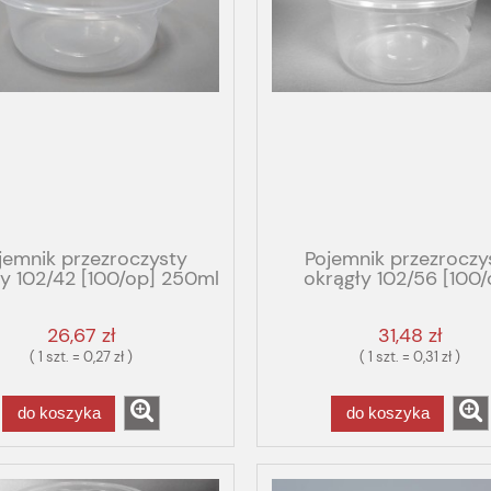
jemnik przezroczysty
Pojemnik przezroczy
ły 102/42 [100/op] 250ml
okrągły 102/56 [100/
PP Wielorazowy
350ml PP
26,67 zł
31,48 zł
( 1 szt. = 0,27 zł )
( 1 szt. = 0,31 zł )
do koszyka
do koszyka