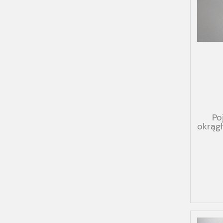
Po
okrąg