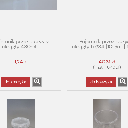
jemnik przezroczysty
Pojemnik przezroczy
okrągły 480ml +
okrągły 57/84 [100/op]
zroczyste wieko 93mm
PP
NEW
1,24 zł
40,31 zł
( 1 szt. = 0,40 zł )
do koszyka
do koszyka