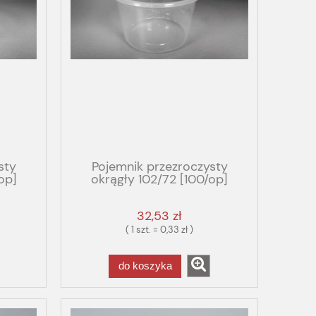
sty
Pojemnik przezroczysty
op]
okrągły 102/72 [100/op]
450ml PP
32,53 zł
( 1 szt. = 0,33 zł )
do koszyka