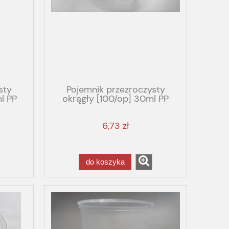
sty
Pojemnik przezroczysty
l PP
okrągły [100/op] 30ml PP
6,73 zł
do koszyka