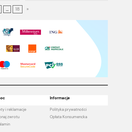
...
18
»
oc
Informacje
ty i reklamacje
Polityka prywatności
naj zwrotu
Opłata Konsumencka
lamin