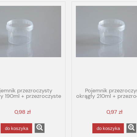
jemnik przezroczysty
Pojemnik przezroczy
ły 190ml + przezroczyste
okrągły 210ml + przezro
wieko
wieko
0,98 zł
0,97 zł
do koszyka
do koszyka