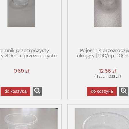
jemnik przezroczysty
Pojemnik przezroczy
ły 80ml + przezroczyste
okrągły [100/op] 100m
wieko
0,69 zł
12,66 zł
( 1 szt. = 0,13 zł )
do koszyka
do koszyka