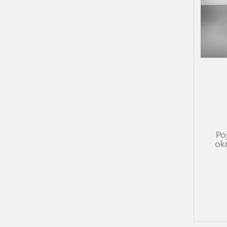
Po
ok