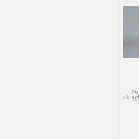
Po
okrąg