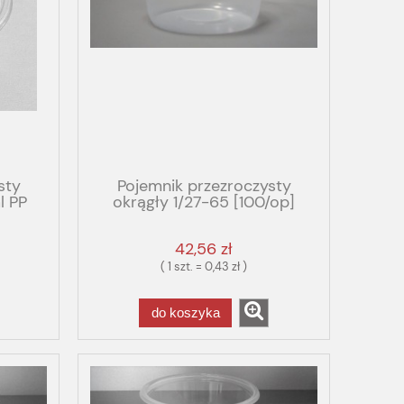
sty
Pojemnik przezroczysty
l PP
okrągły 1/27-65 [100/op]
500ml
42,56 zł
( 1 szt. = 0,43 zł )
do koszyka