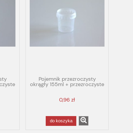
sty
Pojemnik przezroczysty
czyste
okrągły 155ml + przezroczyste
wieko
0,96 zł
do koszyka