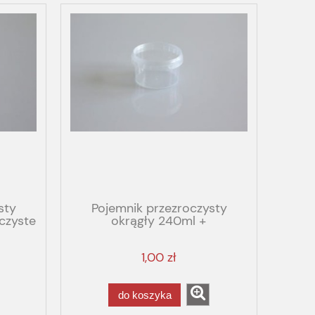
sty
Pojemnik przezroczysty
czyste
okrągły 240ml +
przezroczyste wieko
1,00 zł
do koszyka