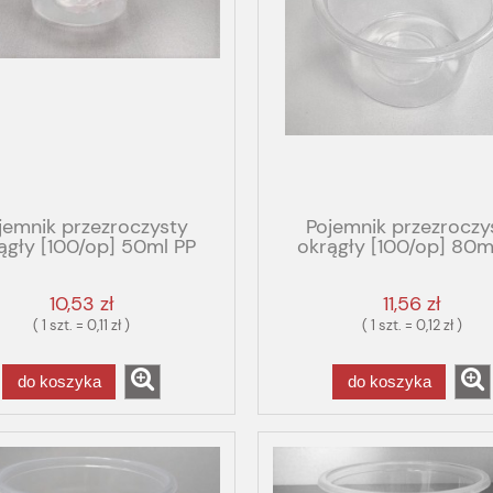
jemnik przezroczysty
Pojemnik przezroczy
ągły [100/op] 50ml PP
okrągły [100/op] 80m
10,53 zł
11,56 zł
( 1 szt. = 0,11 zł )
( 1 szt. = 0,12 zł )
do koszyka
do koszyka