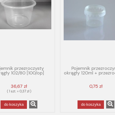
jemnik przezroczysty
Pojemnik przezroczy
rągły 102/80 [100/op]
okrągły 120ml + przezro
500ml PP
wieko
36,67 zł
0,75 zł
( 1 szt. = 0,37 zł )
do koszyka
do koszyka