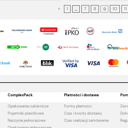
«
1
...
7
8
9
10
11
ComplexPack
Płatności i dostawa
Pom
Opakowania cukiernicze
Formy płatności
Zwro
Pojemniki plastikowe
Czas i koszty dostawy
Doko
Naczynia jednorazowe
Czas realizacji zamówienia
Regu
Opakowania jednorazowe