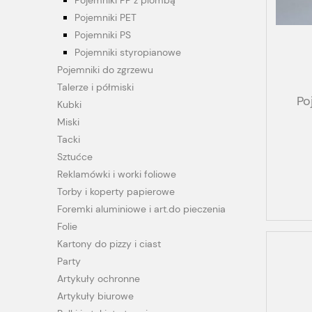
Pojemniki PP z plombą
Pojemniki PET
Pojemniki PS
Pojemniki styropianowe
Pojemniki do zgrzewu
Talerze i półmiski
Po
Kubki
Miski
prze
Tacki
Sztućce
Reklamówki i worki foliowe
Torby i koperty papierowe
Foremki aluminiowe i art.do pieczenia
Folie
Kartony do pizzy i ciast
Party
Artykuły ochronne
Artykuły biurowe