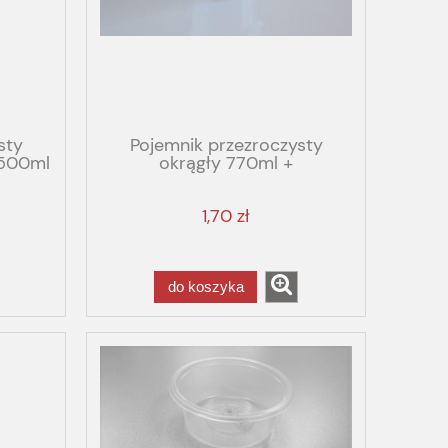
sty
Pojemnik przezroczysty
 500ml
okrągły 770ml +
przezroczyste wieko
1,70 zł
do koszyka