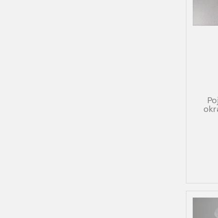
Po
okr