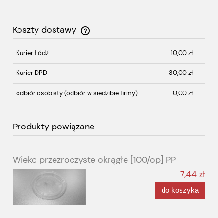
Koszty dostawy
Cena nie zawiera ewentualnych kosztów płatności
Kurier Łódź
10,00 zł
Kurier DPD
30,00 zł
odbiór osobisty
(odbiór w siedzibie firmy)
0,00 zł
Produkty powiązane
Wieko przezroczyste okrągłe [100/op] PP
7,44 zł
do koszyka