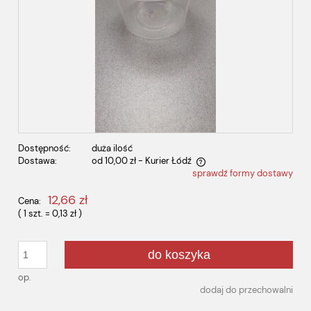
Dostępność:
duża ilość
Dostawa:
od 10,00 zł
- Kurier Łódź
sprawdź formy dostawy
Cena nie zawiera ewentualnych kosztów płatności
12,66 zł
Cena:
( 1
szt.
=
0,13 zł
)
do koszyka
op.
dodaj do przechowalni