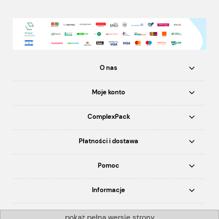
O nas
Moje konto
ComplexPack
Płatności i dostawa
Pomoc
Informacje
pokaż pełną wersję strony