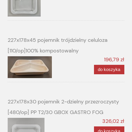
227x178x45 pojemnik trójdzielny celuloza
[110/op]100% kompostowalny
196,79 zł
do koszyka
227x178x30 pojemnik 2-dzielny przezroczysty
[480/op] PP T2/30 GBOX GASTRO FOG
326,02 zł
do koszyka