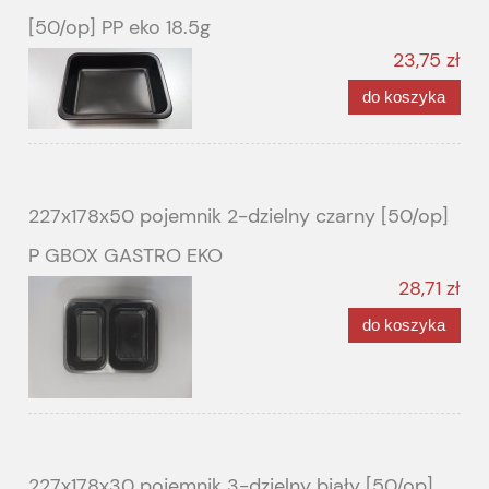
[50/op] PP eko 18.5g
23,75 zł
do koszyka
227x178x50 pojemnik 2-dzielny czarny [50/op]
P GBOX GASTRO EKO
28,71 zł
do koszyka
227x178x30 pojemnik 3-dzielny biały [50/op]