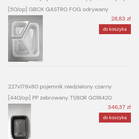
[50/op] GBOX GASTRO FOG odrywany
28,83 zł
do koszyka
227x178x80 pojemnik niedzielony czarny
[440/op] PP żebrowany T1/80R G018420
346,37 zł
do koszyka