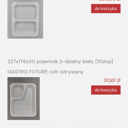
do koszyka
227x178x30 pojemnik 2-dzielny biały [50/op]
GASTRO FUTURE colt odrywany
30,61 zł
do koszyka