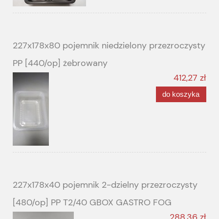
227x178x80 pojemnik niedzielony przezroczysty
PP [440/op] żebrowany
412,27 zł
do koszyka
227x178x40 pojemnik 2-dzielny przezroczysty
[480/op] PP T2/40 GBOX GASTRO FOG
288,36 zł