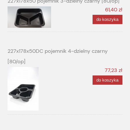
227x178x50 pojemnik 3-dzielny czarny [80/op]
61,40 zł
do koszyka
227x178x50DC pojemnik 4-dzielny czarny
[80/op]
77,23 zł
do koszyka