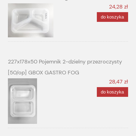
24,28 zł
do koszyka
227x178x50 Pojemnik 2-dzielny przezroczysty
[50/op] GBOX GASTRO FOG
28,47 zł
do koszyka