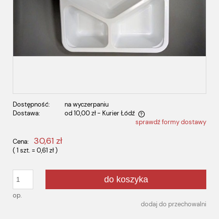
Dostępność:
na wyczerpaniu
Dostawa:
od 10,00 zł
- Kurier Łódź
sprawdź formy dostawy
Cena nie zawiera ewentualnych kosztów płatności
30,61 zł
Cena:
( 1
szt.
=
0,61 zł
)
do koszyka
op.
dodaj do przechowalni