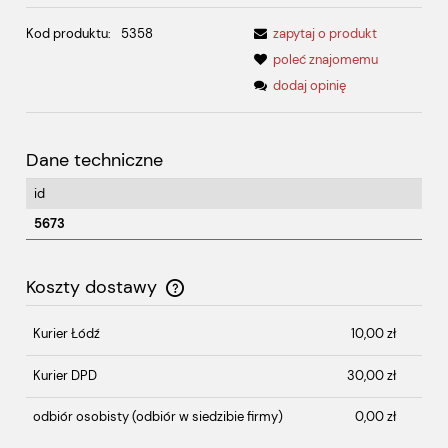
Kod produktu:
5358
zapytaj o produkt
poleć znajomemu
dodaj opinię
Dane techniczne
id
5673
Koszty dostawy
Cena nie zawiera ewentualnych kosztów płatności
Kurier Łódź
10,00 zł
Kurier DPD
30,00 zł
odbiór osobisty
(odbiór w siedzibie firmy)
0,00 zł