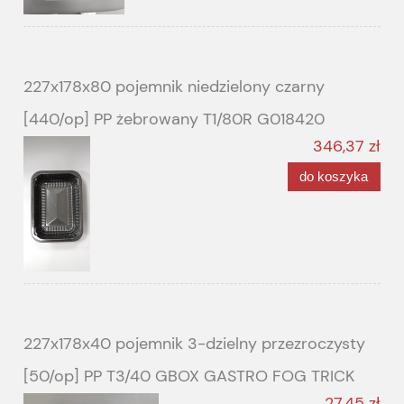
227x178x80 pojemnik niedzielony czarny
[440/op] PP żebrowany T1/80R G018420
346,37 zł
do koszyka
227x178x40 pojemnik 3-dzielny przezroczysty
[50/op] PP T3/40 GBOX GASTRO FOG TRICK
27,45 zł