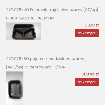
227x178x40 Pojemnik trójdzielny czarny [50/op]
GBOX GASTRO PREMIUM
33,19 zł
do koszyka
227x178x80 pojemnik niedzielony czarny
[440/op] PP żebrowany T1/80R
389,45 zł
do koszyka