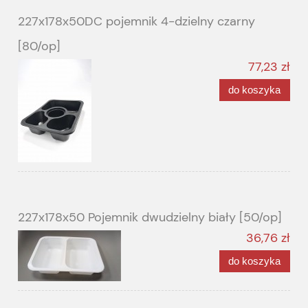
227x178x50DC pojemnik 4-dzielny czarny
[80/op]
77,23 zł
do koszyka
227x178x50 Pojemnik dwudzielny biały [50/op]
36,76 zł
do koszyka