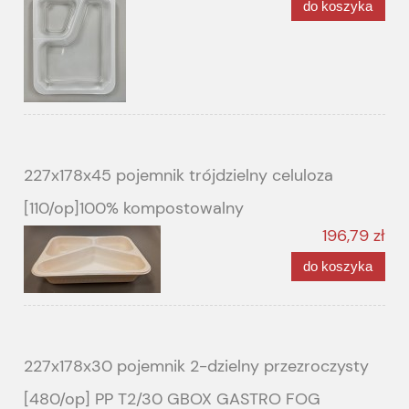
do koszyka
227x178x45 pojemnik trójdzielny celuloza
[110/op]100% kompostowalny
196,79 zł
do koszyka
227x178x30 pojemnik 2-dzielny przezroczysty
[480/op] PP T2/30 GBOX GASTRO FOG