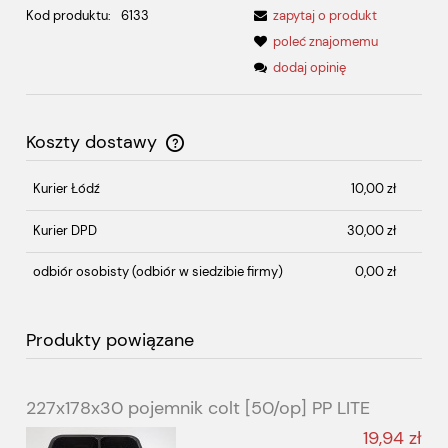
Kod produktu:
6133
zapytaj o produkt
poleć znajomemu
dodaj opinię
Koszty dostawy
Cena nie zawiera ewentualnych kosztów płatności
Kurier Łódź
10,00 zł
Kurier DPD
30,00 zł
odbiór osobisty
(odbiór w siedzibie firmy)
0,00 zł
Produkty powiązane
227x178x30 pojemnik colt [50/op] PP LITE
19,94 zł