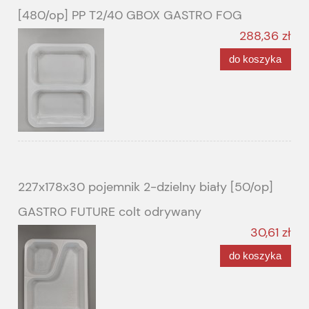
[480/op] PP T2/40 GBOX GASTRO FOG
288,36 zł
do koszyka
227x178x30 pojemnik 2-dzielny biały [50/op]
GASTRO FUTURE colt odrywany
30,61 zł
do koszyka