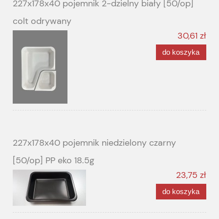
227x178x40 pojemnik 2-dzielny biały [50/op]
colt odrywany
30,61 zł
do koszyka
227x178x40 pojemnik niedzielony czarny
[50/op] PP eko 18.5g
23,75 zł
do koszyka