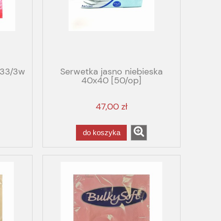
x33/3w
Serwetka jasno niebieska
40x40 [50/op]
47,00 zł
do koszyka