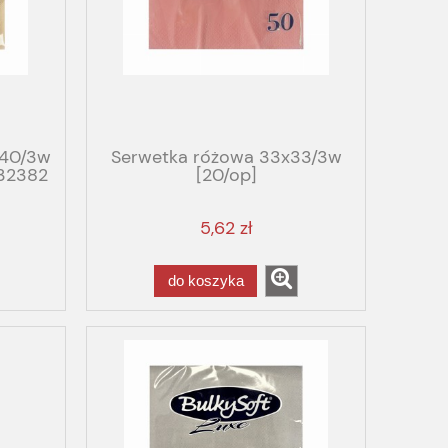
x40/3w
Serwetka różowa 33x33/3w
32382
[20/op]
5,62 zł
do koszyka