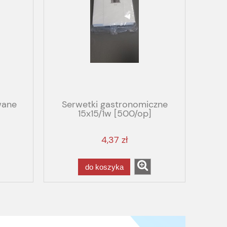
wane
Serwetki gastronomiczne
15x15/1w [500/op]
4,37 zł
do koszyka