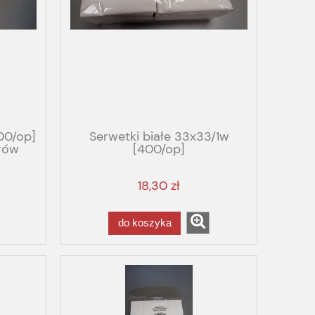
800/op]
Serwetki białe 33x33/1w
rów
[400/op]
18,30 zł
do koszyka