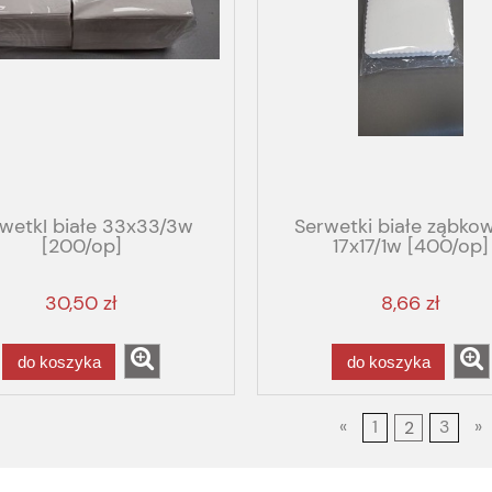
wetkI białe 33x33/3w
Serwetki białe ząbko
[200/op]
17x17/1w [400/op]
30,50 zł
8,66 zł
do koszyka
do koszyka
«
1
2
3
»