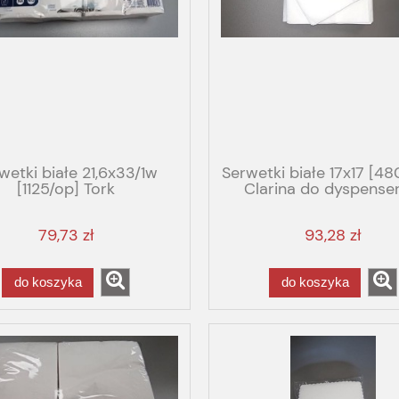
wetki białe 21,6x33/1w
Serwetki białe 17x17 [4
[1125/op] Tork
Clarina do dyspense
79,73 zł
93,28 zł
do koszyka
do koszyka