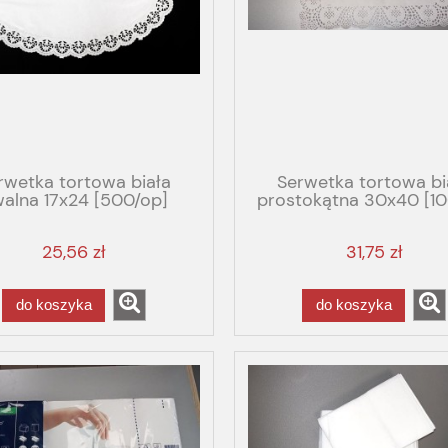
rwetka tortowa biała
Serwetka tortowa bi
alna 17x24 [500/op]
prostokątna 30x40 [10
25,56 zł
31,75 zł
do koszyka
do koszyka