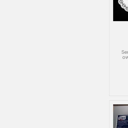
Se
ow