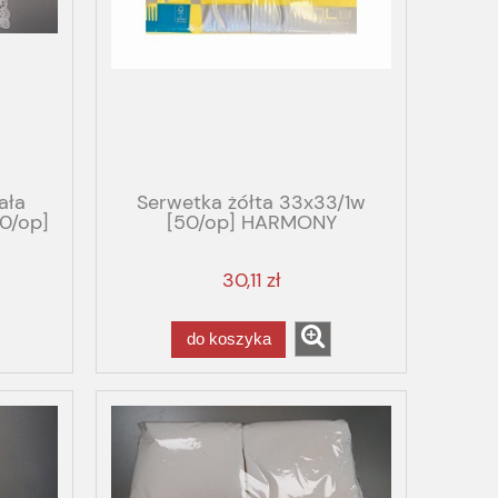
ała
Serwetka żółta 33x33/1w
0/op]
[50/op] HARMONY
30,11 zł
do koszyka