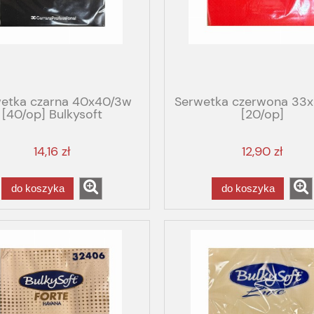
etka czarna 40x40/3w
Serwetka czerwona 33
[40/op] Bulkysoft
[20/op]
14,16 zł
12,90 zł
do koszyka
do koszyka