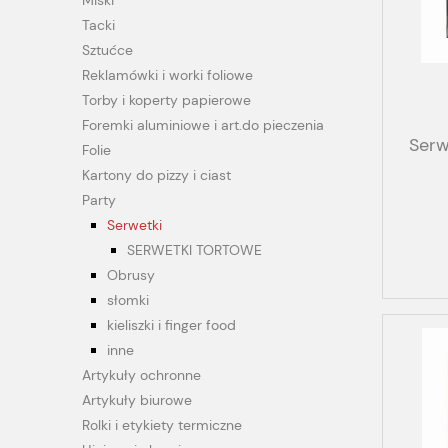
Miski
Tacki
Sztućce
Reklamówki i worki foliowe
Torby i koperty papierowe
Foremki aluminiowe i art.do pieczenia
Serw
Folie
Kartony do pizzy i ciast
Party
Serwetki
SERWETKI TORTOWE
Obrusy
słomki
kieliszki i finger food
inne
Artykuły ochronne
Artykuły biurowe
Rolki i etykiety termiczne