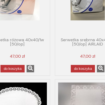
etka różowa 40x40/1w
Serwetka srebrna 40x
[50/op]
[50/op] AIRLAID
47,00 zł
47,00 zł
do koszyka
do koszyka