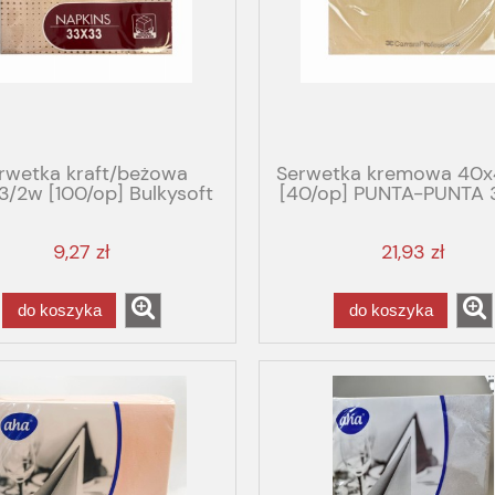
rwetka kraft/beżowa
Serwetka kremowa 40
/2w [100/op] Bulkysoft
[40/op] PUNTA-PUNTA 
HAVANA FORTE
Bulkysoft luxe 1/4
9,27 zł
21,93 zł
do koszyka
do koszyka