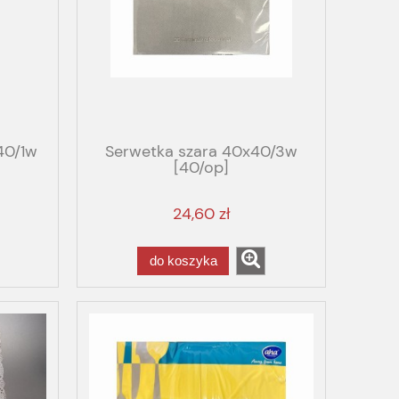
40/1w
Serwetka szara 40x40/3w
[40/op]
24,60 zł
do koszyka