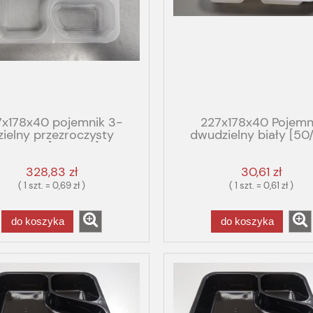
7x178x40 pojemnik 3-
227x178x40 Pojemn
zielny przezroczysty
dwudzielny biały [50
rywany [480/op] PP
GBOX GASTRO FUTURE
61 T3/40 GBOX GASTRO
328,83 zł
30,61 zł
 TRICK fala G129250
( 1 szt. = 0,69 zł )
( 1 szt. = 0,61 zł )
do koszyka
do koszyka