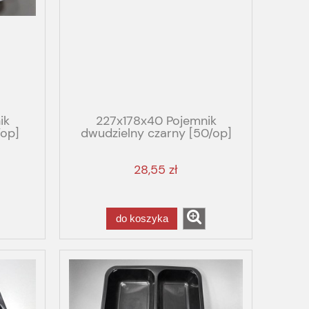
ik
227x178x40 Pojemnik
/op]
dwudzielny czarny [50/op]
 20g
GBOX GASTRO EKO
28,55 zł
do koszyka