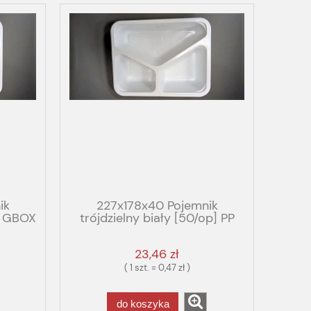
ik
227x178x40 Pojemnik
p] GBOX
trójdzielny biały [50/op] PP
0g
LITE
23,46 zł
( 1 szt. = 0,47 zł )
do koszyka