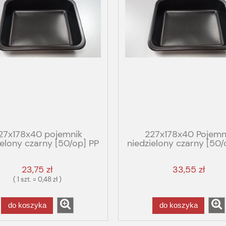
27x178x40 pojemnik
227x178x40 Pojemn
ielony czarny [50/op] PP
niedzielony czarny [50/
eko 18.5g
GBOX GASTRO PREM
23,75 zł
33,55 zł
( 1 szt. = 0,48 zł )
do koszyka
do koszyka