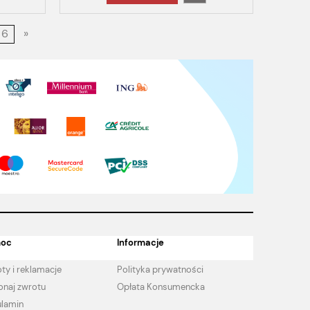
6
»
oc
Informacje
ty i reklamacje
Polityka prywatności
naj zwrotu
Opłata Konsumencka
lamin