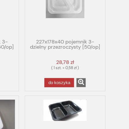
 3-
227x178x40 pojemnik 3-
50/op]
dzielny przezroczysty [50/op]
G
PP
28,78 zł
( 1 szt. = 0,58 zł )
do koszyka