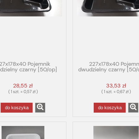
27x178x40 Pojemnik
227x178x40 Pojemn
zielny czarny [50/op]
dwudzielny czarny [50/
lt GBOX GASTRO EKO
GBOX GASTRO PREM
COLT
28,55 zł
33,53 zł
( 1 szt. = 0,57 zł )
( 1 szt. = 0,67 zł )
do koszyka
do koszyka