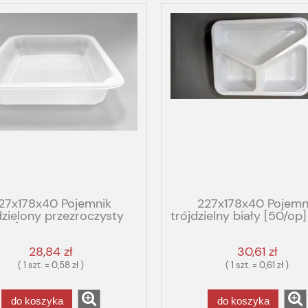
27x178x40 Pojemnik
227x178x40 Pojemn
dzielony przezroczysty
trójdzielny biały [50/o
/op] PP GBOX GASTRO
GASTRO FUTURE 2
FOG
28,84 zł
30,61 zł
( 1 szt. = 0,58 zł )
( 1 szt. = 0,61 zł )
do koszyka
do koszyka