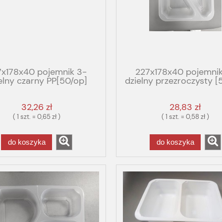
7x178x40 pojemnik 3-
227x178x40 pojemnik
elny czarny PP[50/op]
dzielny przezroczysty [
3/40 GBOX GASTRO
GBOX GASTRO FO
MIUM 4556 ADT-3-40-
odrywany
32,26 zł
28,83 zł
LM/G 119263
( 1 szt. = 0,65 zł )
( 1 szt. = 0,58 zł )
do koszyka
do koszyka