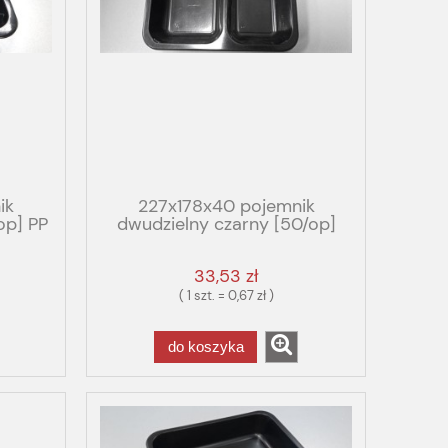
ik
227x178x40 pojemnik
op] PP
dwudzielny czarny [50/op]
IUM
PPGBOX GASTRO PREMIUM
33,53 zł
( 1 szt. = 0,67 zł )
do koszyka