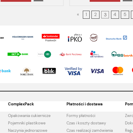
«
1
2
3
4
5
ComplexPack
Płatności i dostawa
Pom
Opakowania cukiernicze
Formy płatności
Zwro
Pojemniki plastikowe
Czas i koszty dostawy
Doko
Naczynia jednorazowe
Czas realizacji zamówienia
Regu