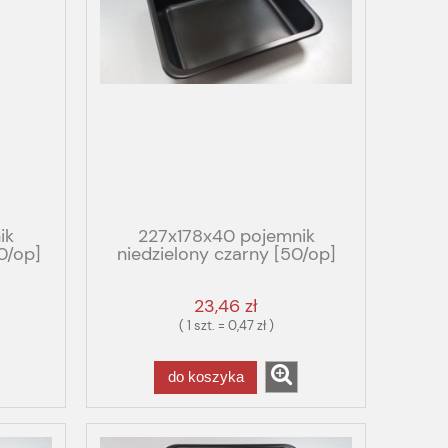
ik
227x178x40 pojemnik
0/op]
niedzielony czarny [50/op]
LITE PP
23,46 zł
( 1 szt. = 0,47 zł )
do koszyka