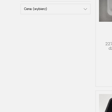
Cena: (wybierz)
22
d
od
G1292
FOG