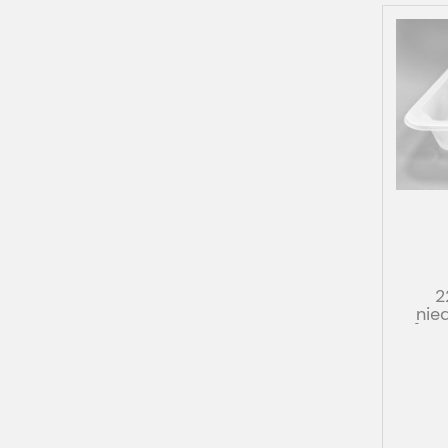
2
nie
[50