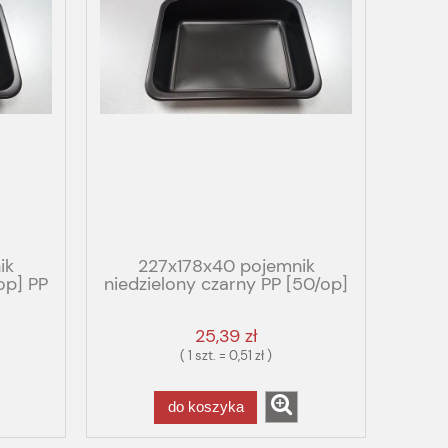
ik
227x178x40 pojemnik
op] PP
niedzielony czarny PP [50/op]
IUM
25,39 zł
( 1 szt. = 0,51 zł )
do koszyka