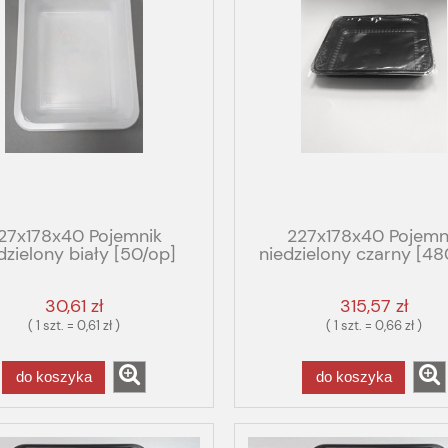
27x178x40 Pojemnik
227x178x40 Pojemn
dzielony biały [50/op]
niedzielony czarny [48
OX GASTRO FUTURE
PP żebrowany
30,61 zł
315,57 zł
( 1 szt. = 0,61 zł )
( 1 szt. = 0,66 zł )
do koszyka
do koszyka