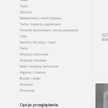
Miski
Tacki
Sztućce
Reklamówki i worki foliowe
Torby i koperty papierowe
Foremki aluminiowe i art.do pieczenia
22
Folie
dzi
Kartony do pizzy i ciast
T
PRE
Party
Artykuły ochronne
Artykuły biurowe
Rolki i etykiety termiczne
Higiena i chemia
Butelki i słoiki
Nowości
Promocje
Opcje przeglądania