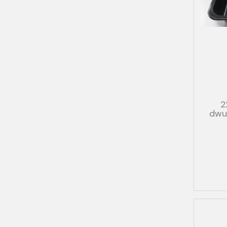
2
dwud
co