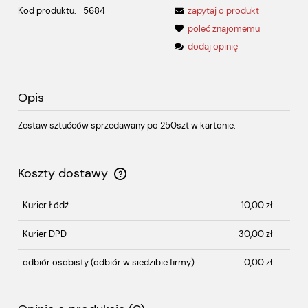
Kod produktu:
5684
zapytaj o produkt
poleć znajomemu
dodaj opinię
Opis
Zestaw sztućców sprzedawany po 250szt w kartonie.
Koszty dostawy
Cena nie zawiera ewentualnych kosztów płatności
Kurier Łódź
10,00 zł
Kurier DPD
30,00 zł
odbiór osobisty
(odbiór w siedzibie firmy)
0,00 zł