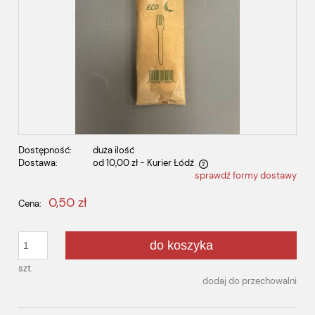
Dostępność:
duża ilość
Dostawa:
od 10,00 zł
- Kurier Łódź
sprawdź formy dostawy
Cena nie zawiera ewentualnych kosztów płatności
0,50 zł
Cena:
do koszyka
szt.
dodaj do przechowalni