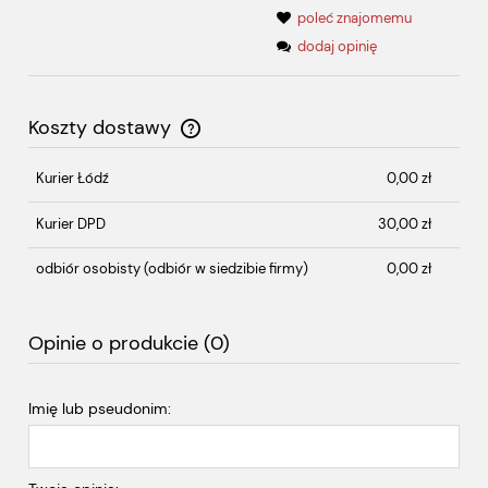
poleć znajomemu
dodaj opinię
Koszty dostawy
Cena nie zawiera ewentualnych kosztów płatności
Kurier Łódź
0,00 zł
Kurier DPD
30,00 zł
odbiór osobisty
(odbiór w siedzibie firmy)
0,00 zł
Opinie o produkcie (0)
Imię lub pseudonim: