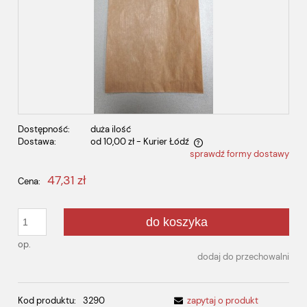
Dostępność:
duża ilość
Dostawa:
od 10,00 zł
- Kurier Łódź
sprawdź formy dostawy
Cena nie zawiera ewentualnych kosztów płatności
47,31 zł
Cena:
do koszyka
op.
dodaj do przechowalni
Kod produktu:
3290
zapytaj o produkt