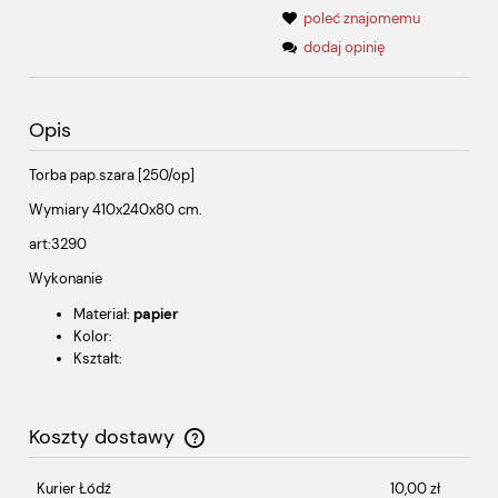
poleć znajomemu
dodaj opinię
Opis
Torba pap.szara [250/op]
Wymiary 410x240x80 cm.
art:3290
Wykonanie
Materiał:
papier
Kolor:
Kształt:
Koszty dostawy
Cena nie zawiera ewentualnych kosztów płatności
Kurier Łódź
10,00 zł