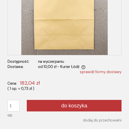
Dostępność:
na wyczerpaniu
Dostawa:
od 10,00 zł
- Kurier Łódź
sprawdź formy dostawy
Cena nie zawiera ewentualnych kosztów płatności
182,04 zł
Cena:
( 1
op.
=
0,73 zł
)
do koszyka
op.
dodaj do przechowalni