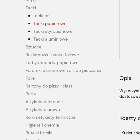
Miski
Tacki
tacki ps
Tacki papierowe
Tacki styropianowe
Tacki aluminiowe
Sztućce
Reklamówki i worki foliowe
Torby i koperty papierowe
Foremki aluminiowe i art.do pieczenia
Opis
Folie
Kartony do pizzy i ciast
Wykorzysty
Party
dostosowan
Artykuły ochronne
Artykuły biurowe
Rolki i etykiety termiczne
Koszty
Higiena i chemia
Butelki i słoiki
Kurier Łó