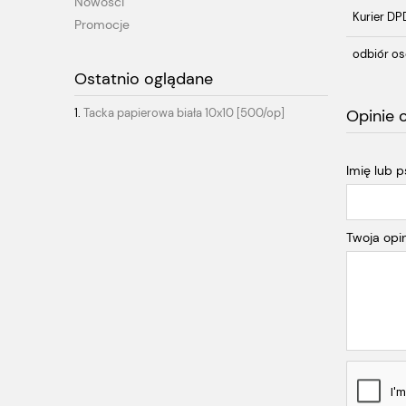
Nowości
Kurier DP
Promocje
odbiór os
Ostatnio oglądane
Tacka papierowa biała 10x10 [500/op]
Opinie 
Imię lub 
Twoja opin