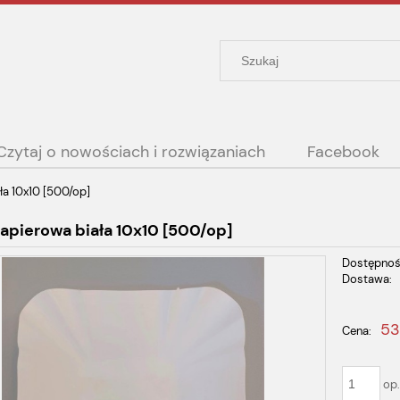
Czytaj o nowościach i rozwiązaniach
Facebook
ła 10x10 [500/op]
apierowa biała 10x10 [500/op]
Dostępnoś
Dostawa:
Cena nie
53
Cena:
płatności
op