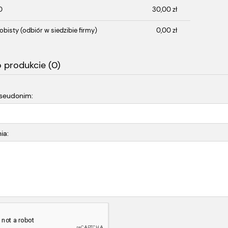
płatności
D
30,00 zł
obisty
(odbiór w siedzibie firmy)
0,00 zł
o produkcie (0)
pseudonim:
ia: