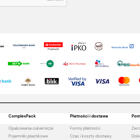
ComplexPack
Płatności i dostawa
Pom
Opakowania cukiernicze
Formy płatności
Zwro
Pojemniki plastikowe
Czas i koszty dostawy
Doko