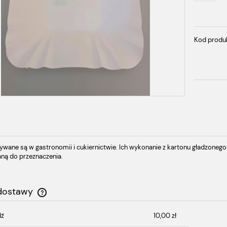
Kod produ
wane są w gastronomii i cukiernictwie. Ich wykonanie z kartonu gładzone
ą do przeznaczenia.
 dostawy
dź
10,00 zł
Cena nie zawiera ewentualnych kosztów