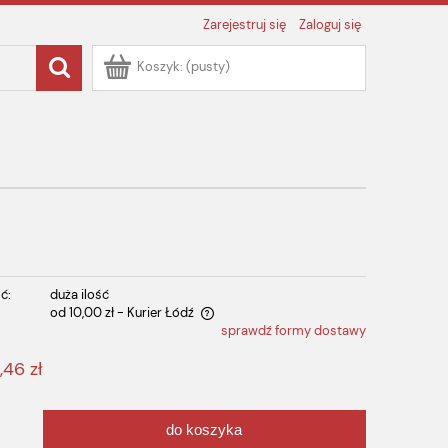
Zarejestruj się
Zaloguj się
Koszyk:
(pusty)
ć:
duża ilość
od 10,00 zł
- Kurier Łódź
sprawdź formy dostawy
 zawiera ewentualnych kosztów
,46 zł
do koszyka
.