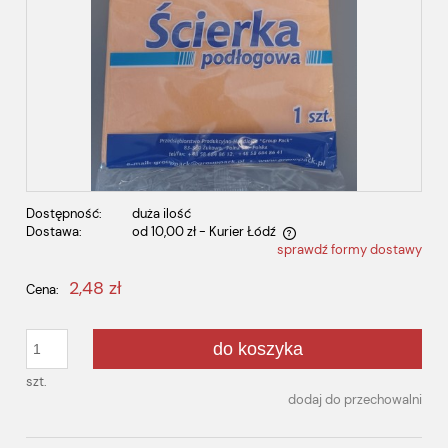
Dostępność:
duża ilość
Dostawa:
od 10,00 zł
- Kurier Łódź
sprawdź formy dostawy
Cena nie zawiera ewentualnych kosztów płatności
2,48 zł
Cena:
do koszyka
szt.
dodaj do przechowalni