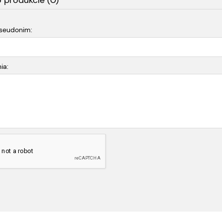
o produkcie (0)
pseudonim:
ia: