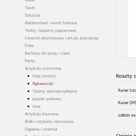
Miski
Tacki
Sztućce
Reklamówki i worki foliowe
Torby i koperty papierowe
Foremki aluminiowe i art.do pieczenia
Folie
Kartony do pizzy i ciast
Party
Artykuły ochronne
Koszty
folia stretch
Rękawiczki
Kurier Łó
Taśmy samoprzylepne
papier pakowy
Kurier DP
inne
Artykuły biurowe
odbiór os
Rolki i etykiety termiczne
Higiena i chemia