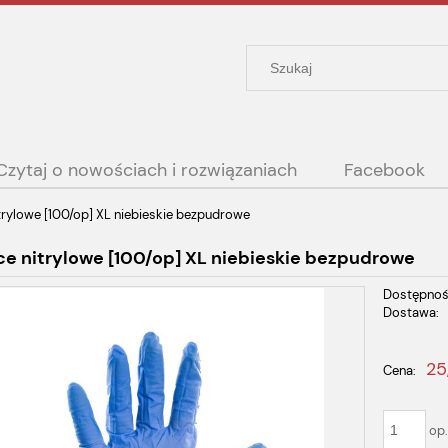
Czytaj o nowościach i rozwiązaniach
Facebook
trylowe [100/op] XL niebieskie bezpudrowe
e nitrylowe [100/op] XL niebieskie bezpudrowe
Dostępnoś
Dostawa:
Cena nie
25
Cena:
płatności
op