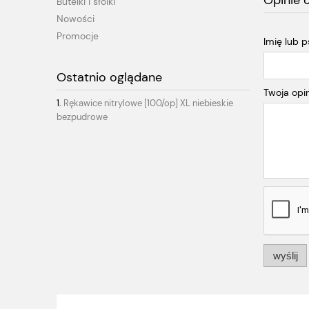
Opinie 
Butelki i słoiki
Nowości
Promocje
Imię lub 
Ostatnio oglądane
Twoja opin
Rękawice nitrylowe [100/op] XL niebieskie
bezpudrowe
wyślij