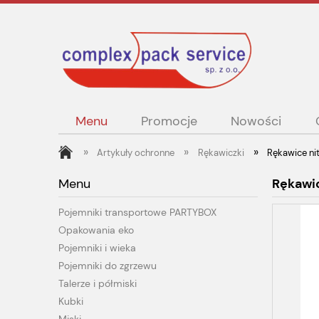
Menu
Promocje
Nowości
»
»
»
Artykuły ochronne
Rękawiczki
Rękawice ni
Menu
Rękawic
Pojemniki transportowe PARTYBOX
Opakowania eko
Pojemniki i wieka
Pojemniki do zgrzewu
Talerze i półmiski
Kubki