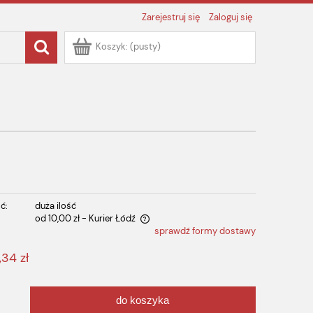
Zarejestruj się
Zaloguj się
Koszyk:
(pusty)
ć:
duża ilość
od 10,00 zł
- Kurier Łódź
sprawdź formy dostawy
 zawiera ewentualnych kosztów
,34 zł
do koszyka
.