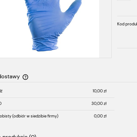
Kod produ
 dostawy
dź
10,00 zł
Cena nie zawiera ewentualnych kosztów
płatności
D
30,00 zł
obisty
(odbiór w siedzibie firmy)
0,00 zł