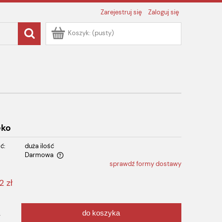
Zarejestruj się
Zaloguj się
Koszyk:
(pusty)
eko
ć:
duża ilość
Darmowa
sprawdź formy dostawy
ualnych kosztów
2 zł
do koszyka
.