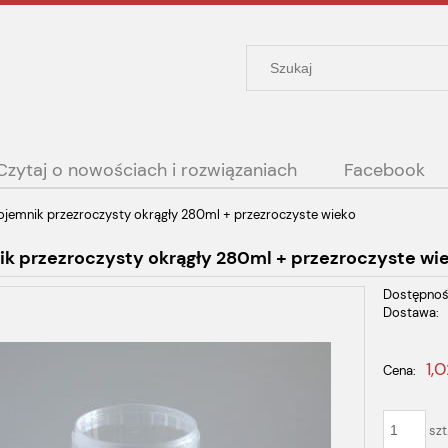
Czytaj o nowościach i rozwiązaniach
Facebook
ojemnik przezroczysty okrągły 280ml + przezroczyste wieko
k przezroczysty okrągły 280ml + przezroczyste wi
Dostępnoś
Dostawa:
Cena nie zawiera ewent
1,0
Cena:
płatności
szt