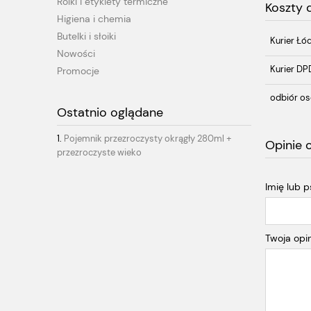
Rolki i etykiety termiczne
Koszty
Higiena i chemia
Butelki i słoiki
Kurier Łó
Nowości
Kurier DP
Promocje
odbiór os
Ostatnio oglądane
Pojemnik przezroczysty okrągły 280ml +
Opinie 
przezroczyste wieko
Imię lub 
Twoja opin