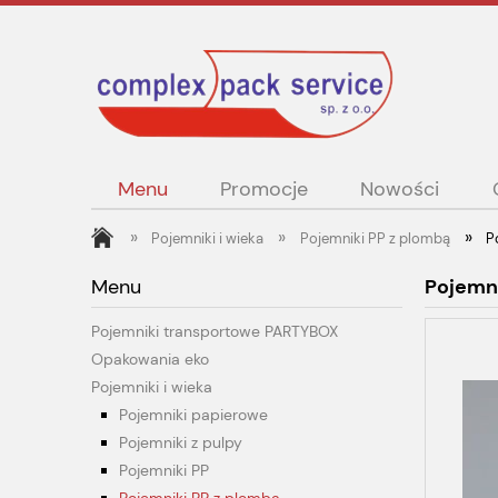
Menu
Promocje
Nowości
»
»
»
Pojemniki i wieka
Pojemniki PP z plombą
P
Menu
Pojemni
Pojemniki transportowe PARTYBOX
Opakowania eko
Pojemniki i wieka
Pojemniki papierowe
Pojemniki z pulpy
Pojemniki PP