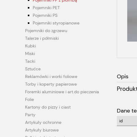
Pojemniki PP z plombą
Pojemniki PET
Pojemniki PS
Pojemniki styropianowe
Pojemniki do zgrzewu
Talerze i półmiski
Kubki
Miski
Tacki
Sztućce
Opis
Reklamówki i worki foliowe
Torby i koperty papierowe
Produk
Foremki aluminiowe i art.do pieczenia
Folie
Kartony do pizzy i ciast
Dane te
Party
id
Artykuły ochronne
Artykuły biurowe