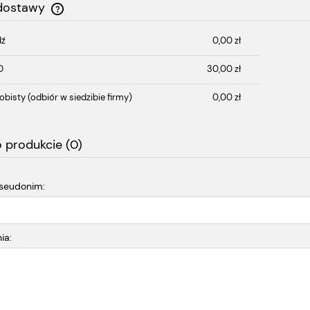
 dostawy
dź
0,00 zł
Cena nie zawiera ewentualnych kosztów
płatności
D
30,00 zł
obisty
(odbiór w siedzibie firmy)
0,00 zł
o produkcie (0)
pseudonim:
ia: