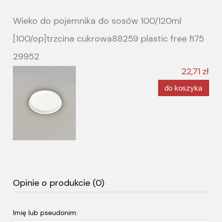
Wieko do pojemnika do sosów 100/120ml
[100/op]trzcina cukrowa88259 plastic free fi75
29952
22,71 zł
do koszyka
Opinie o produkcie (0)
Imię lub pseudonim: