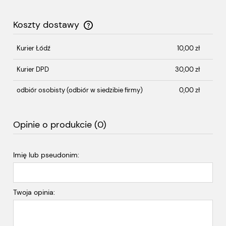
Koszty dostawy
Cena nie zawiera ewentualnych kosztów płatności
Kurier Łódź
10,00 zł
Kurier DPD
30,00 zł
odbiór osobisty
(odbiór w siedzibie firmy)
0,00 zł
Opinie o produkcie (0)
Imię lub pseudonim:
Twoja opinia: