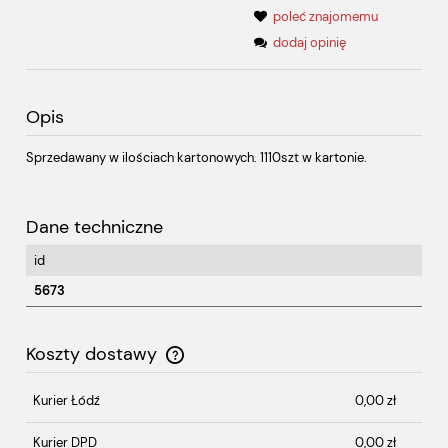
poleć znajomemu
dodaj opinię
Opis
Sprzedawany w ilościach kartonowych. 1110szt w kartonie.
Dane techniczne
id
5673
Koszty dostawy
Cena nie zawiera ewentualnych kosztów płatności
Kurier Łódź
0,00 zł
Kurier DPD
0,00 zł