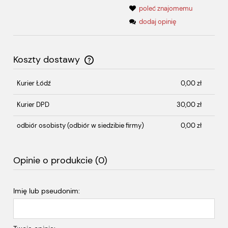
poleć znajomemu
dodaj opinię
Koszty dostawy
Cena nie zawiera ewentualnych kosztów płatności
Kurier Łódź
0,00 zł
Kurier DPD
30,00 zł
odbiór osobisty
(odbiór w siedzibie firmy)
0,00 zł
Opinie o produkcie (0)
Imię lub pseudonim: