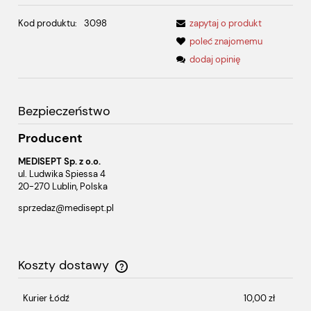
Kod produktu:
3098
zapytaj o produkt
poleć znajomemu
dodaj opinię
Bezpieczeństwo
Producent
MEDISEPT Sp. z o.o.
ul. Ludwika Spiessa 4
20-270 Lublin, Polska
sprzedaz@medisept.pl
Koszty dostawy
Cena nie zawiera ewentualnych kosztów płatności
Kurier Łódź
10,00 zł