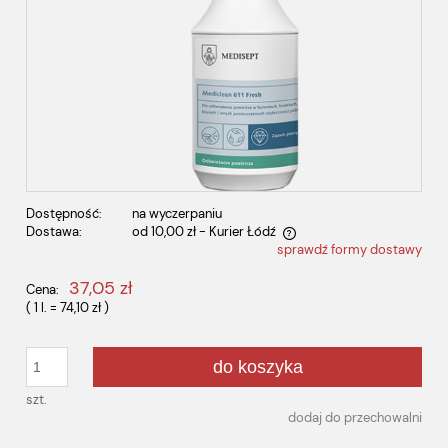
Dostępność:
na wyczerpaniu
Dostawa:
od 10,00 zł
- Kurier Łódź
sprawdź formy dostawy
Cena nie zawiera ewentualnych kosztów płatności
37,05 zł
Cena:
( 1
l.
=
74,10 zł
)
do koszyka
szt.
dodaj do przechowalni