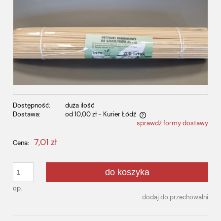
Dostępność:
duża ilość
Dostawa:
od 10,00 zł
- Kurier Łódź
sprawdź formy dostawy
Cena nie zawiera ewentualnych kosztów płatności
7,01 zł
Cena:
do koszyka
op.
dodaj do przechowalni