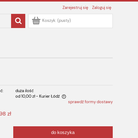
Zarejestruj się
Zaloguj się
Koszyk:
(pusty)
ć:
duża ilość
od 10,00 zł
- Kurier Łódź
sprawdź formy dostawy
 zawiera ewentualnych kosztów
98 zł
do koszyka
.