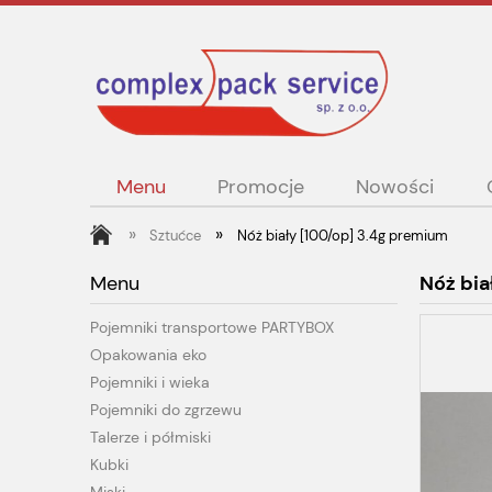
Menu
Promocje
Nowości
»
»
Sztućce
Nóż biały [100/op] 3.4g premium
Menu
Nóż bia
Pojemniki transportowe PARTYBOX
Opakowania eko
Pojemniki i wieka
Pojemniki do zgrzewu
Talerze i półmiski
Kubki