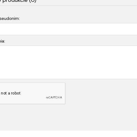
o produkcie (0)
pseudonim:
ia: