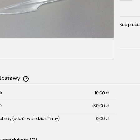
Kod produ
 dostawy
dź
10,00 zł
Cena nie zawiera ewentualnych kosztów
płatności
D
30,00 zł
obisty
(odbiór w siedzibie firmy)
0,00 zł