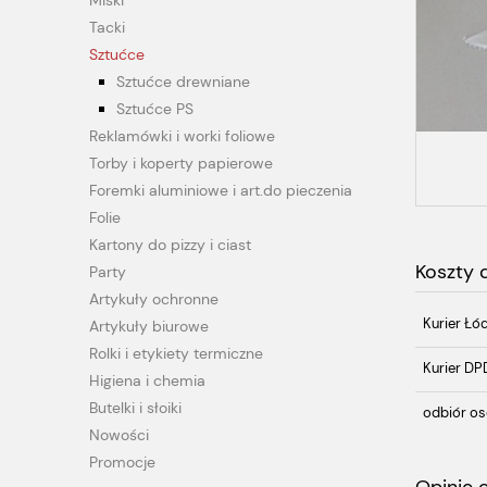
Miski
Tacki
Sztućce
Sztućce drewniane
Sztućce PS
Reklamówki i worki foliowe
Torby i koperty papierowe
Foremki aluminiowe i art.do pieczenia
Folie
Kartony do pizzy i ciast
Koszty
Party
Artykuły ochronne
Kurier Łó
Artykuły biurowe
Rolki i etykiety termiczne
Kurier DP
Higiena i chemia
Butelki i słoiki
odbiór os
Nowości
Promocje