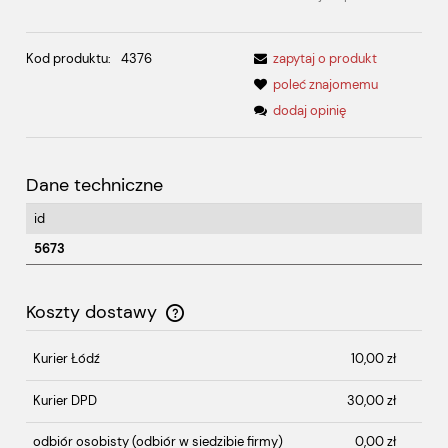
Kod produktu:
4376
zapytaj o produkt
poleć znajomemu
dodaj opinię
Dane techniczne
id
5673
Koszty dostawy
Cena nie zawiera ewentualnych kosztów płatności
Kurier Łódź
10,00 zł
Kurier DPD
30,00 zł
odbiór osobisty
(odbiór w siedzibie firmy)
0,00 zł