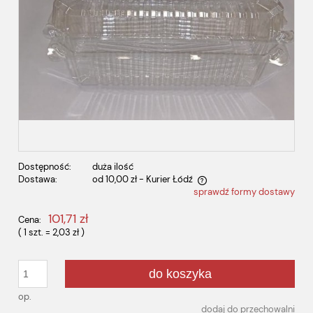
Dostępność:
duża ilość
Dostawa:
od 10,00 zł
- Kurier Łódź
sprawdź formy dostawy
Cena nie zawiera ewentualnych kosztów płatności
101,71 zł
Cena:
( 1
szt.
=
2,03 zł
)
do koszyka
op.
dodaj do przechowalni