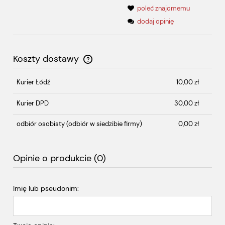
poleć znajomemu
dodaj opinię
Koszty dostawy
Cena nie zawiera ewentualnych kosztów płatności
Kurier Łódź
10,00 zł
Kurier DPD
30,00 zł
odbiór osobisty
(odbiór w siedzibie firmy)
0,00 zł
Opinie o produkcie (0)
Imię lub pseudonim: