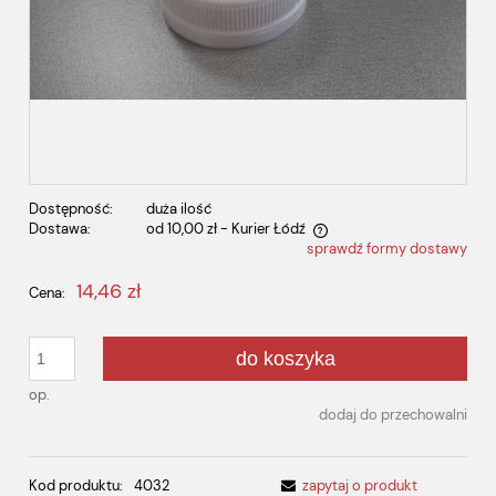
Dostępność:
duża ilość
Dostawa:
od 10,00 zł
- Kurier Łódź
sprawdź formy dostawy
Cena nie zawiera ewentualnych kosztów płatności
14,46 zł
Cena:
do koszyka
op.
dodaj do przechowalni
Kod produktu:
4032
zapytaj o produkt