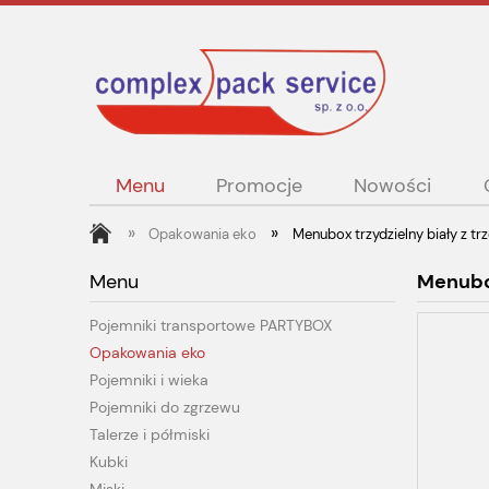
Menu
Promocje
Nowości
»
»
Opakowania eko
Menubox trzydzielny biały z 
Menu
Menubo
Pojemniki transportowe PARTYBOX
Opakowania eko
Pojemniki i wieka
Pojemniki do zgrzewu
Talerze i półmiski
Kubki