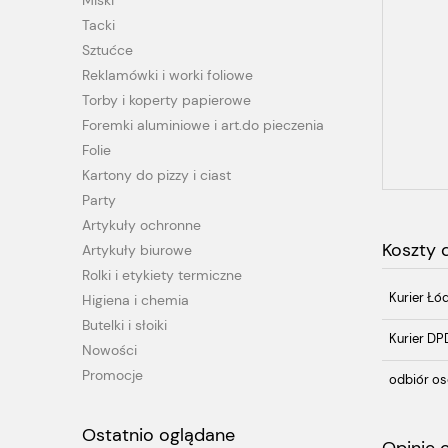
Miski
Tacki
Sztućce
Reklamówki i worki foliowe
Torby i koperty papierowe
Foremki aluminiowe i art.do pieczenia
Folie
Kartony do pizzy i ciast
Party
Artykuły ochronne
Koszty
Artykuły biurowe
Rolki i etykiety termiczne
Kurier Łó
Higiena i chemia
Butelki i słoiki
Kurier DP
Nowości
Promocje
odbiór os
Ostatnio oglądane