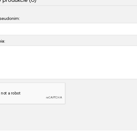
o produkcie (0)
pseudonim:
ia: