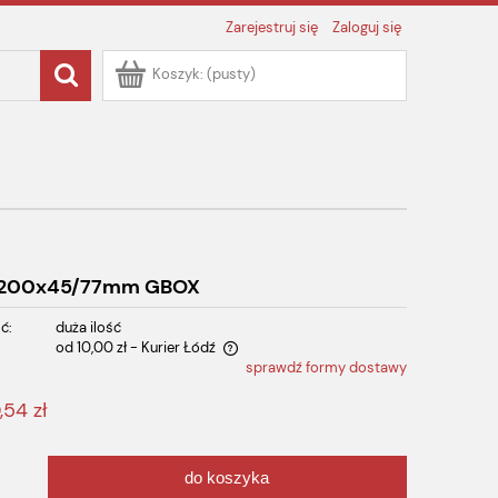
Zarejestruj się
Zaloguj się
Koszyk:
(pusty)
20x200x45/77mm GBOX
ć:
duża ilość
od 10,00 zł
- Kurier Łódź
sprawdź formy dostawy
 zawiera ewentualnych kosztów
,54 zł
do koszyka
.