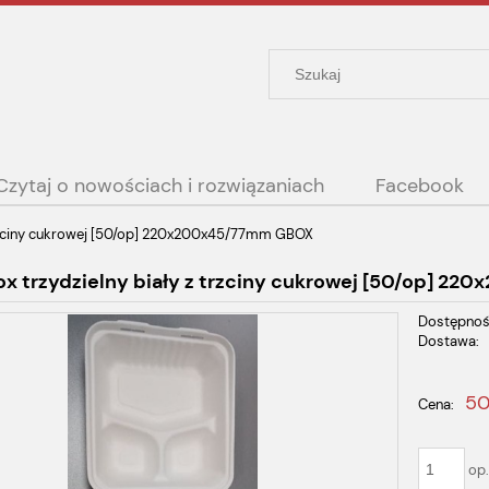
Czytaj o nowościach i rozwiązaniach
Facebook
trzciny cukrowej [50/op] 220x200x45/77mm GBOX
x trzydzielny biały z trzciny cukrowej [50/op] 2
Dostępnoś
Dostawa:
Cena nie
50
Cena:
płatności
op