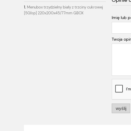
Opinie 
Menubox trzydzielny biały z trzciny cukrowej
[50/op] 220x200x45/77mm GBOX
Imię lub 
Twoja opin
wyślij