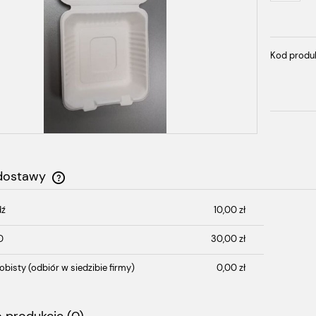
Kod produ
 dostawy
dź
10,00 zł
Cena nie zawiera ewentualnych kosztów
płatności
D
30,00 zł
obisty
(odbiór w siedzibie firmy)
0,00 zł