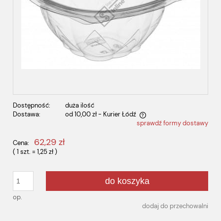
Dostępność:
duża ilość
Dostawa:
od 10,00 zł
- Kurier Łódź
sprawdź formy dostawy
Cena nie zawiera ewentualnych kosztów płatności
62,29 zł
Cena:
( 1
szt.
=
1,25 zł
)
do koszyka
op.
dodaj do przechowalni