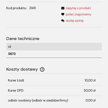
Kod produktu:
2149
zapytaj o produkt
poleć znajomemu
dodaj opinię
Dane techniczne
id
5673
Koszty dostawy
Cena nie zawiera ewentualnych kosztów płatności
Kurier Łódź
10,00 zł
Kurier DPD
30,00 zł
odbiór osobisty
(odbiór w siedzibie firmy)
0,00 zł