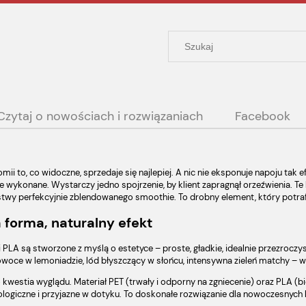
Czytaj o nowościach i rozwiązaniach
Facebook
ii to, co widoczne, sprzedaje się najlepiej. A nic nie eksponuje napoju tak e
e wykonane. Wystarczy jedno spojrzenie, by klient zapragnął orzeźwienia. Te
twy perfekcyjnie zblendowanego smoothie. To drobny element, który potrafi
 forma, naturalny efekt
i PLA są stworzone z myślą o estetyce – proste, gładkie, idealnie przezroczys
woce w lemoniadzie, lód błyszczący w słońcu, intensywna zieleń matchy – ws
o kwestia wyglądu. Materiał PET (trwały i odporny na zgniecenie) oraz PLA (b
kologiczne i przyjazne w dotyku. To doskonałe rozwiązanie dla nowoczesnych 