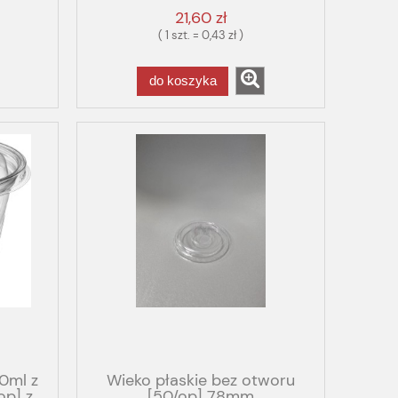
21,60 zł
( 1 szt. = 0,43 zł )
do koszyka
0ml z
Wieko płaskie bez otworu
op] z
[50/op] 78mm