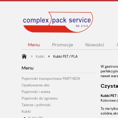
Menu
Promocje
Nowości
»
»
Kubki
Kubki PET / PLA
W gastronom
Menu
perfekcyjni
nawet wars
Pojemniki transportowe PARTYBOX
Opakowania eko
Czysta
Pojemniki i wieka
Kubki PET
Pojemniki do zgrzewu
Kolorowe o
Talerze i półmiski
To nie tylk
Kubki
solidne, e