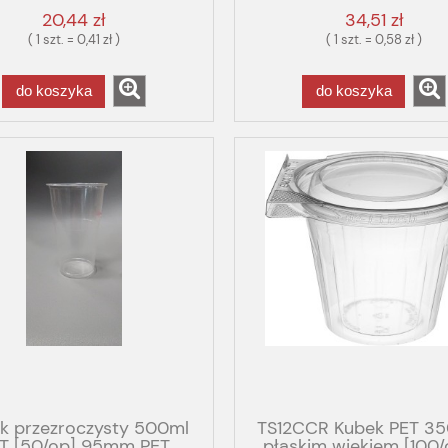
20,44 zł
34,51 zł
( 1 szt. = 0,41 zł )
( 1 szt. = 0,58 zł )
do koszyka
do koszyka
k przezroczysty 500ml
TS12CCR Kubek PET 35
T [50/op] 95mm PET
płaskim wiekiem [100/