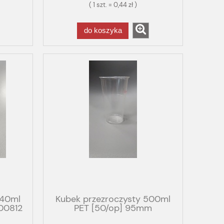
( 1 szt. = 0,44 zł )
do koszyka
440ml
Kubek przezroczysty 500ml
600812
PET [50/op] 95mm