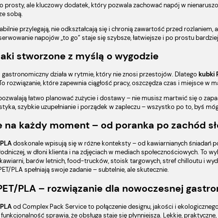
To prosty, ale kluczowy dodatek, który pozwala zachować napój w nienaruszony
ze sobą.
bilnie przylegają, nie odkształcają się i chronią zawartość przed rozlaniem,
serwowanie napojów „to go” staje się szybsze, łatwiejsze i po prostu bardziej
aki stworzone z myślą o wygodzie
 gastronomiczny działa w rytmie, który nie znosi przestojów. Dlatego
kubki
To rozwiązanie, które zapewnia ciągłość pracy, oszczędza czas i miejsce w m
pozwalają łatwo planować zużycie i dostawy – nie musisz martwić się o za
styka, szybkie uzupełnianie i porządek w zapleczu – wszystko po to, byś mógł
e na każdy moment – od poranka po zachód s
/PLA
doskonale wpisują się w różne konteksty – od kawiarnianych śniadań po
łodniczej, w dłoni klienta i na zdjęciach w mediach społecznościowych. To wy
kawiarni, barów letnich, food-trucków, stoisk targowych, stref chilloutu i w
ET/PLA spełniają swoje zadanie – subtelnie, ale skutecznie.
PET/PLA – rozwiązanie dla nowoczesnej gastro
/PLA
od Complex Pack Service to połączenie designu, jakości i ekologiczneg
funkcjonalność sprawia, że obsługa staje się płynniejsza. Lekkie, praktyczne