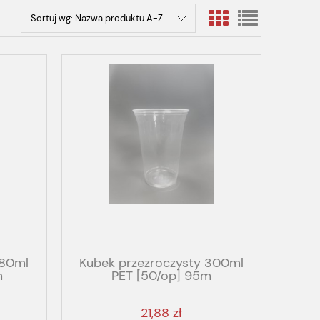
Sortuj wg:
Nazwa produktu A-Z
280ml
Kubek przezroczysty 300ml
m
PET [50/op] 95m
21,88 zł