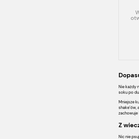
W
ot
Dopasu
Nie każdy 
soku po du
Mniejsze k
shake’ów, a
zachowuje k
Z wiec
Nic nie psu