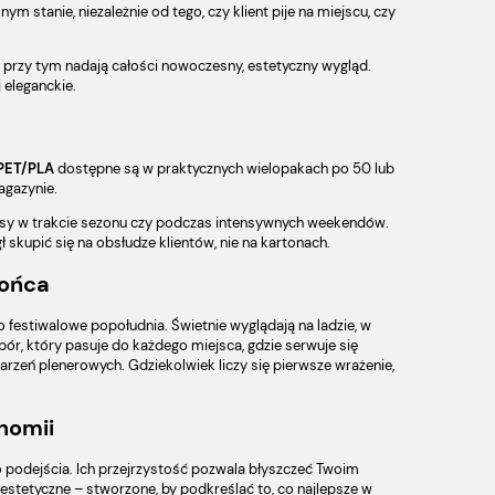
m stanie, niezależnie od tego, czy klient pije na miejscu, czy
 a przy tym nadają całości nowoczesny, estetyczny wygląd.
 eleganckie.
 PET/PLA
dostępne są w praktycznych wielopakach po 50 lub
agazynie.
pasy w trakcie sezonu czy podczas intensywnych weekendów.
 skupić się na obsłudze klientów, nie na kartonach.
łońca
 festiwalowe popołudnia. Świetnie wyglądają na ladzie, w
bór, który pasuje do każdego miejsca, gdzie serwuje się
ydarzeń plenerowych. Gdziekolwiek liczy się pierwsze wrażenie,
nomii
o podejścia. Ich przejrzystość pozwala błyszczeć Twoim
, estetyczne – stworzone, by podkreślać to, co najlepsze w