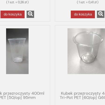
( 1 szt. = 0,26 zł )
( 1 szt. = 0,41 zł )
do koszyka
do koszyka
k przezroczysty 400ml
Kubek przezroczysty 
PET [50/op] 95mm
Tri-Pot PET [60/op] G