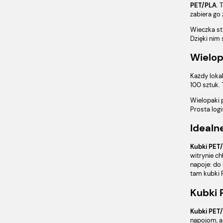
PET/PLA
. 
zabiera go 
Wieczka sta
Dzięki nim 
Wielop
Każdy lokal
100 sztuk. 
Wielopaki 
Prosta logi
Idealn
Kubki PET
witrynie ch
napoje: do 
tam kubki P
Kubki 
Kubki PET
napojom, a 