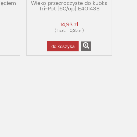
ięciem
Wieko przezroczyste do kubka
Tri-Pot [60/op] E401438
14,93 zł
( 1 szt. = 0,25 zł )
do koszyka