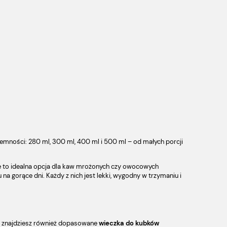
emności: 280 ml, 300 ml, 400 ml i 500 ml – od małych porcji
nie to idealna opcja dla kaw mrożonych czy owocowych
a gorące dni. Każdy z nich jest lekki, wygodny w trzymaniu i
cie znajdziesz również dopasowane
wieczka do kubków