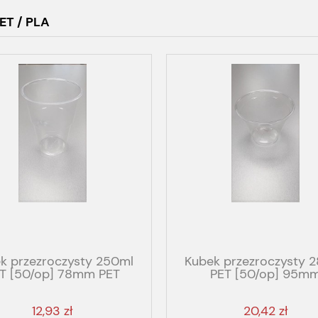
ET / PLA
k przezroczysty 250ml
Kubek przezroczysty 
T [50/op] 78mm PET
PET [50/op] 95m
12,93 zł
20,42 zł