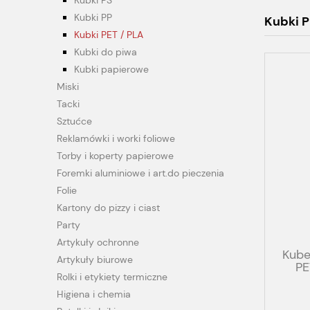
Kubki PS
Kubki PP
Kubki P
Kubki PET / PLA
Kubki do piwa
Kubki papierowe
Miski
Tacki
Sztućce
Reklamówki i worki foliowe
Torby i koperty papierowe
Foremki aluminiowe i art.do pieczenia
Folie
Kartony do pizzy i ciast
Party
Artykuły ochronne
Kube
Artykuły biurowe
PE
Rolki i etykiety termiczne
Higiena i chemia