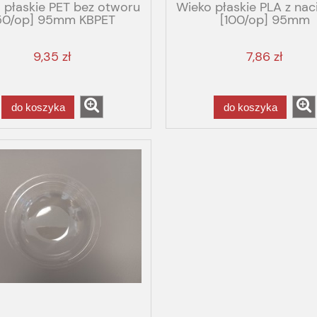
 płaskie PET bez otworu
Wieko płaskie PLA z nac
50/op] 95mm KBPET
[100/op] 95mm
9,35 zł
7,86 zł
do koszyka
do koszyka