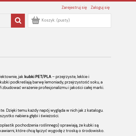
Zarejestruj się
Zaloguj się
Koszyk:
(pusty)
fektownie, jak
kubki PET/PLA
– przejrzyste, lekkie i
 kubki podkreślają barwę lemoniady, przejrzystość soku, a
 zbudować wrażenie profesjonalizmu i jakości całej marki.
te. Dzięki temu każdy napój wygląda w nich jak z katalogu.
zystko nabiera głębi i świeżości.
ioplastik pochodzenia roślinnego) sprawiają, że kubki są
kawiarni, które chcą łączyć wygodę z troską o środowisko.