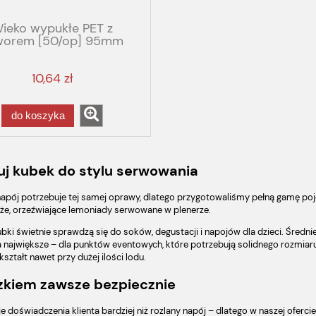
ieko wypukłe PET z
worem [50/op] 95mm
10,64 zł
do koszyka
j kubek do stylu serwowania
napój potrzebuje tej samej oprawy, dlatego przygotowaliśmy pełną gamę poj
że, orzeźwiające lemoniady serwowane w plenerze.
ubki świetnie sprawdzą się do soków, degustacji i napojów dla dzieci. Śred
 największe – dla punktów eventowych, które potrzebują solidnego rozmiaru n
ształt nawet przy dużej ilości lodu.
zkiem zawsze bezpiecznie
je doświadczenia klienta bardziej niż rozlany napój – dlatego w naszej ofer