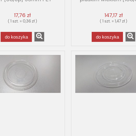
plombą
17,76 zł
147,17 zł
( 1 szt. = 0,36 zł )
( 1 szt. = 1,47 zł )
do koszyka
do koszyka