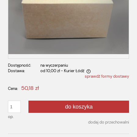
Dostępność:
na wyczerpaniu
Dostawa:
od 10,00 zł
- Kurier Łódź
sprawdź formy dostawy
Cena nie zawiera ewentualnych kosztów płatności
50,18 zł
Cena:
do koszyka
op.
dodaj do przechowalni