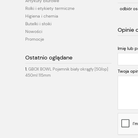
Artykuły biurowe
Rolki i etykiety termiczne
odbiór os
Higiena i chemia
Butelki i słoiki
Opinie 
Nowości
Promocje
Imię lub 
Ostatnio oglądane
GBOX BOWL Pojemnik biały okrągły [50/op]
Twoja opin
450ml 115mm