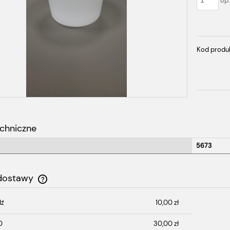
op
Kod produ
chniczne
5673
 dostawy
dź
10,00 zł
Cena nie zawiera ewentualnych kosztów
płatności
D
30,00 zł