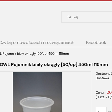
Czytaj o nowościach i rozwiązaniach
Facebook
Pojemnik biały okrągły [50/op] 450ml 115mm
OWL Pojemnik biały okrągły [50/op] 450ml 115mm
Dostępnoś
Dostawa:
Cena nie
26
Cena:
płatności
( 1
szt.
=
0,