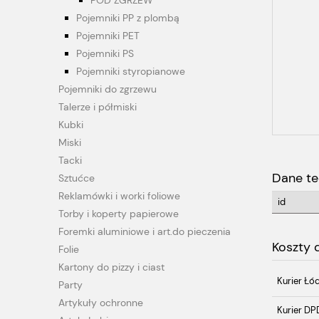
POD ZGRZEW
Pojemniki PP z plombą
Pojemniki PET
Pojemniki PS
Pojemniki styropianowe
Pojemniki do zgrzewu
Talerze i półmiski
Kubki
Miski
Tacki
Dane te
Sztućce
Reklamówki i worki foliowe
id
Torby i koperty papierowe
Foremki aluminiowe i art.do pieczenia
Koszty
Folie
Kartony do pizzy i ciast
Kurier Łó
Party
Artykuły ochronne
Kurier DP