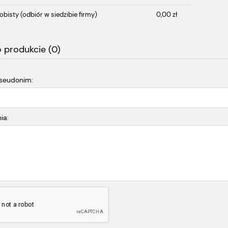
obisty
(odbiór w siedzibie firmy)
0,00 zł
o produkcie (0)
pseudonim:
ia: