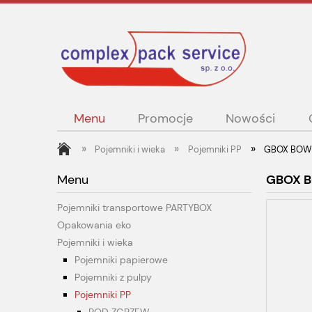
Menu
Promocje
Nowości
»
»
»
Pojemniki i wieka
Pojemniki PP
GBOX BOWL 
Menu
GBOX B
Pojemniki transportowe PARTYBOX
Opakowania eko
Pojemniki i wieka
Pojemniki papierowe
Pojemniki z pulpy
Pojemniki PP