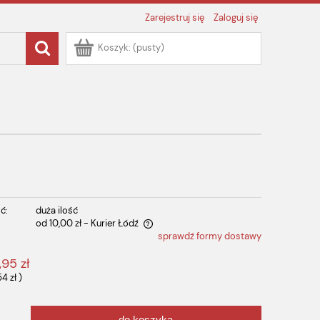
Zarejestruj się
Zaloguj się
Koszyk:
(pusty)
ć:
duża ilość
od 10,00 zł
- Kurier Łódź
sprawdź formy dostawy
 zawiera ewentualnych kosztów
,95 zł
54 zł
)
do koszyka