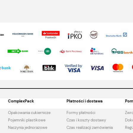
ComplexPack
Płatności i dostawa
Pom
Opakowania cukiernicze
Formy płatności
Zwro
Pojemniki plastikowe
Czas i koszty dostawy
Doko
Naczynia jednorazowe
Czas realizacji zamówienia
Regu