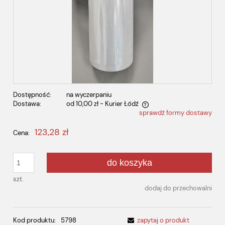
Dostępność:
na wyczerpaniu
Dostawa:
od 10,00 zł
- Kurier Łódź
sprawdź formy dostawy
Cena nie zawiera ewentualnych kosztów płatności
123,28 zł
Cena:
do koszyka
szt.
dodaj do przechowalni
Kod produktu:
5798
zapytaj o produkt