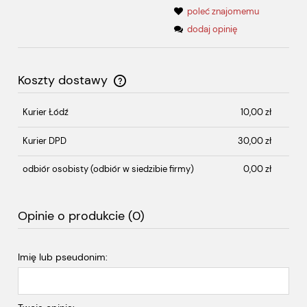
poleć znajomemu
dodaj opinię
Koszty dostawy
Cena nie zawiera ewentualnych kosztów płatności
Kurier Łódź
10,00 zł
Kurier DPD
30,00 zł
odbiór osobisty
(odbiór w siedzibie firmy)
0,00 zł
Opinie o produkcie (0)
Imię lub pseudonim: