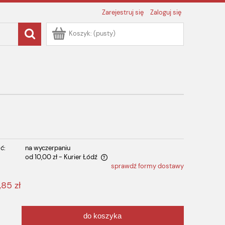
Zarejestruj się
Zaloguj się
Koszyk:
(pusty)
ć:
na wyczerpaniu
od 10,00 zł
- Kurier Łódź
sprawdź formy dostawy
 zawiera ewentualnych kosztów
,85 zł
do koszyka
.