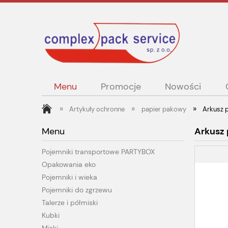
Menu
Promocje
Nowości
»
»
»
Artykuły ochronne
papier pakowy
Arkusz 
Menu
Arkusz
Pojemniki transportowe PARTYBOX
Opakowania eko
Pojemniki i wieka
Pojemniki do zgrzewu
Talerze i półmiski
Kubki