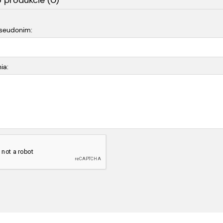
o produkcie (0)
pseudonim:
ia: