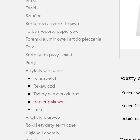
Miski
Tacki
Sztućce
Reklamówki i worki foliowe
Torby i koperty papierowe
Foremki aluminiowe i art.do pieczenia
Folie
Kartony do pizzy i ciast
Party
Artykuły ochronne
Koszty
folia stretch
Rękawiczki
Kurier Łó
Taśmy samoprzylepne
papier pakowy
Kurier DP
inne
Artykuły biurowe
odbiór os
Rolki i etykiety termiczne
Higiena i chemia