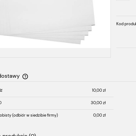
Kod produ
 dostawy
dź
10,00 zł
Cena nie zawiera ewentualnych kosztów
płatności
D
30,00 zł
obisty
(odbiór w siedzibie firmy)
0,00 zł