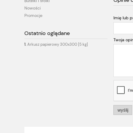
Opinie 
Butelki i słoiki
Nowości
Promocje
Imię lub 
Ostatnio oglądane
Twoja opin
Arkusz papierowy 300x300 [5 kg]
wyślij