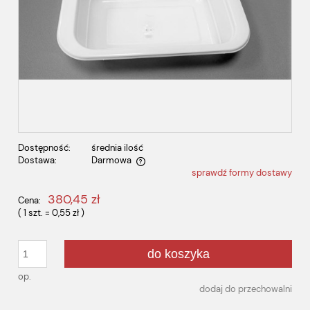
Dostępność:
średnia ilość
Dostawa:
Darmowa
sprawdź formy dostawy
Cena nie zawiera ewentualnych kosztów płatności
380,45 zł
Cena:
( 1
szt.
=
0,55 zł
)
do koszyka
op.
dodaj do przechowalni