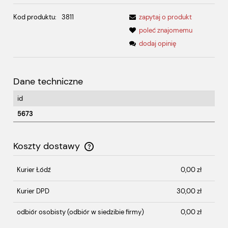
Kod produktu:
3811
zapytaj o produkt
poleć znajomemu
dodaj opinię
Dane techniczne
id
5673
Koszty dostawy
Cena nie zawiera ewentualnych kosztów płatności
Kurier Łódź
0,00 zł
Kurier DPD
30,00 zł
odbiór osobisty
(odbiór w siedzibie firmy)
0,00 zł