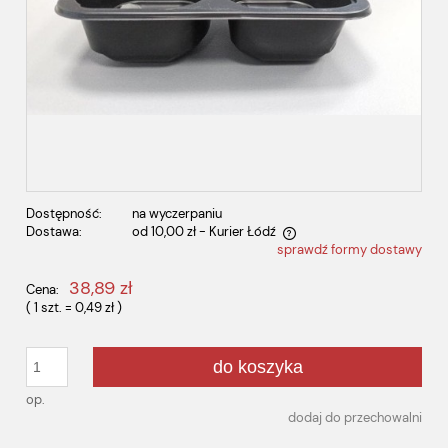
Dostępność:
na wyczerpaniu
Dostawa:
od 10,00 zł
- Kurier Łódź
sprawdź formy dostawy
Cena nie zawiera ewentualnych kosztów płatności
38,89 zł
Cena:
( 1
szt.
=
0,49 zł
)
do koszyka
op.
dodaj do przechowalni