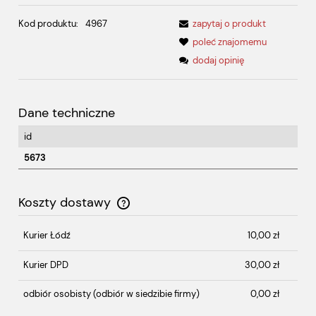
Kod produktu:
4967
zapytaj o produkt
poleć znajomemu
dodaj opinię
Dane techniczne
id
5673
Koszty dostawy
Cena nie zawiera ewentualnych kosztów płatności
Kurier Łódź
10,00 zł
Kurier DPD
30,00 zł
odbiór osobisty
(odbiór w siedzibie firmy)
0,00 zł