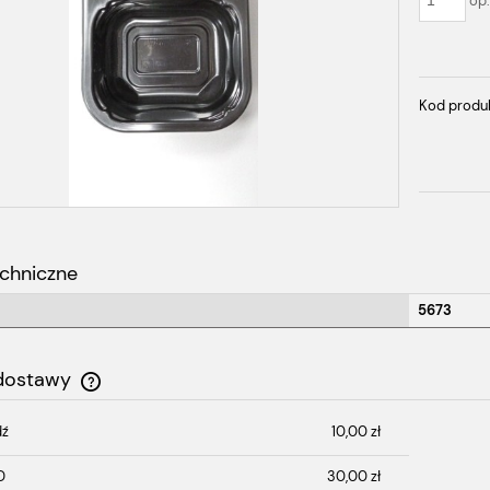
op
Kod produ
chniczne
5673
 dostawy
dź
10,00 zł
Cena nie zawiera ewentualnych kosztów
płatności
D
30,00 zł