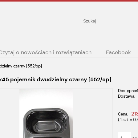
Czytaj o nowościach i rozwiązaniach
Facebook
zielny czarny [552/op]
x45 pojemnik dwudzielny czarny [552/op]
Dostępnoś
Dostawa:
Cena nie
21
Cena:
płatności
( 1
szt.
=
0,