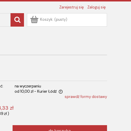
Zarejestruj się
Zaloguj się
Koszyk:
(pusty)
ć:
na wyczerpaniu
od 10,00 zł
- Kurier Łódź
sprawdź formy dostawy
 zawiera ewentualnych kosztów
3,33 zł
39 zł
)
do koszyka