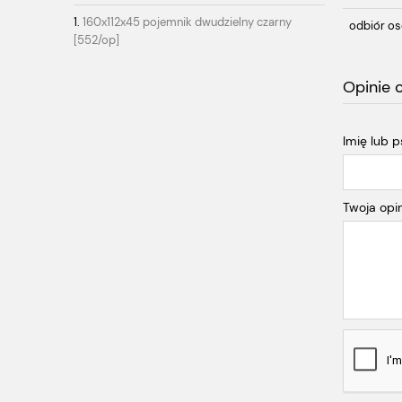
160x112x45 pojemnik dwudzielny czarny
odbiór os
[552/op]
Opinie 
Imię lub 
Twoja opin