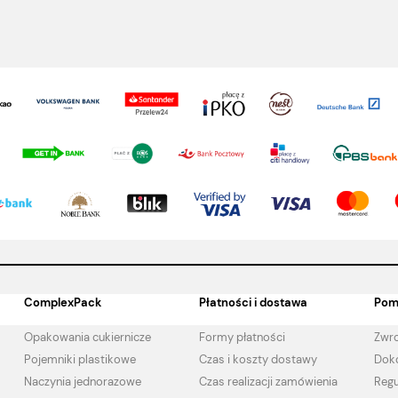
ComplexPack
Płatności i dostawa
Pom
Opakowania cukiernicze
Formy płatności
Zwro
Pojemniki plastikowe
Czas i koszty dostawy
Doko
Naczynia jednorazowe
Czas realizacji zamówienia
Regu