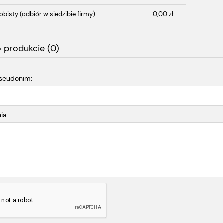
obisty
(odbiór w siedzibie firmy)
0,00 zł
o produkcie (0)
pseudonim:
ia: