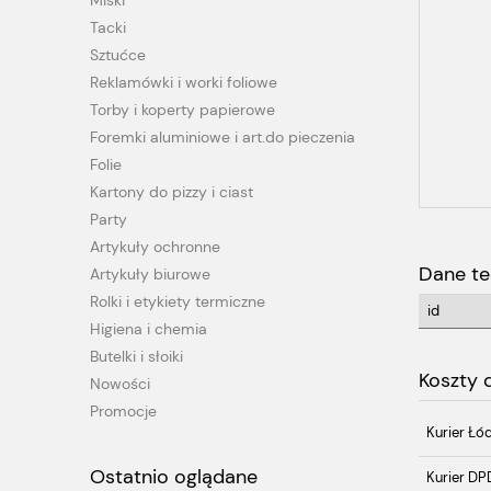
Miski
Tacki
Sztućce
Reklamówki i worki foliowe
Torby i koperty papierowe
Foremki aluminiowe i art.do pieczenia
Folie
Kartony do pizzy i ciast
Party
Artykuły ochronne
Dane te
Artykuły biurowe
Rolki i etykiety termiczne
id
Higiena i chemia
Butelki i słoiki
Koszty
Nowości
Promocje
Kurier Łó
Ostatnio oglądane
Kurier DP