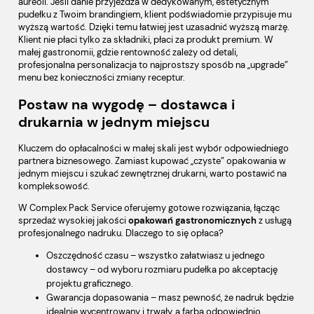
aureoli. Jeśli danie przyjeżdża w dedykowanym, estetycznym
pudełku z Twoim brandingiem, klient podświadomie przypisuje mu
wyższą wartość. Dzięki temu łatwiej jest uzasadnić wyższą marżę.
Klient nie płaci tylko za składniki, płaci za produkt premium. W
małej gastronomii, gdzie rentowność zależy od detali,
profesjonalna personalizacja to najprostszy sposób na „upgrade”
menu bez konieczności zmiany receptur.
Postaw na wygodę – dostawca i
drukarnia w jednym miejscu
Kluczem do opłacalności w małej skali jest wybór odpowiedniego
partnera biznesowego. Zamiast kupować „czyste” opakowania w
jednym miejscu i szukać zewnętrznej drukarni, warto postawić na
kompleksowość.
W Complex Pack Service oferujemy gotowe rozwiązania, łącząc
sprzedaż wysokiej jakości
opakowań gastronomicznych
z usługą
profesjonalnego nadruku. Dlaczego to się opłaca?
Oszczędność czasu – wszystko załatwiasz u jednego
dostawcy – od wyboru rozmiaru pudełka po akceptację
projektu graficznego.
Gwarancja dopasowania – masz pewność, że nadruk będzie
idealnie wycentrowany i trwały, a farba odpowiednio