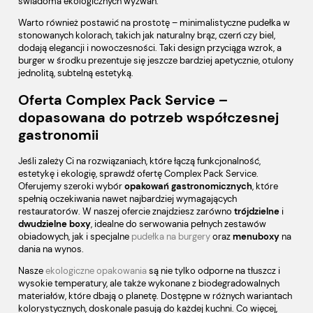
świadoma ekologicznych wyzwań.
Warto również postawić na prostotę – minimalistyczne pudełka w
stonowanych kolorach, takich jak naturalny brąz, czerń czy biel,
dodają elegancji i nowoczesności. Taki design przyciąga wzrok, a
burger w środku prezentuje się jeszcze bardziej apetycznie, otulony
jednolitą, subtelną estetyką.
Oferta Complex Pack Service –
dopasowana do potrzeb współczesnej
gastronomii
Jeśli zależy Ci na rozwiązaniach, które łączą funkcjonalność,
estetykę i ekologię, sprawdź ofertę Complex Pack Service.
Oferujemy szeroki wybór
opakowań gastronomicznych
, które
spełnią oczekiwania nawet najbardziej wymagających
restauratorów. W naszej ofercie znajdziesz zarówno
trójdzielne
i
dwudzielne boxy
, idealne do serwowania pełnych zestawów
obiadowych, jak i specjalne
pudełka na burgery
oraz
menuboxy
na
dania na wynos.
Nasze
ekologiczne opakowania
są nie tylko odporne na tłuszcz i
wysokie temperatury, ale także wykonane z biodegradowalnych
materiałów, które dbają o planetę. Dostępne w różnych wariantach
kolorystycznych, doskonale pasują do każdej kuchni. Co więcej,