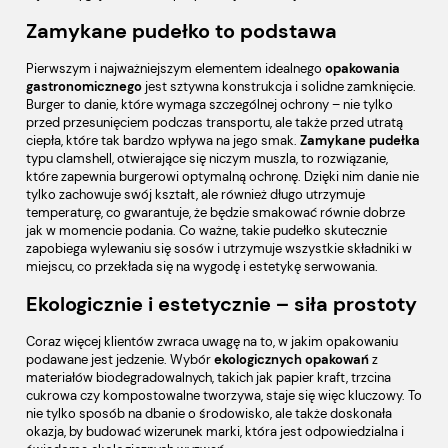
Zamykane pudełko to podstawa
Pierwszym i najważniejszym elementem idealnego
opakowania
gastronomicznego
jest sztywna konstrukcja i solidne zamknięcie.
Burger to danie, które wymaga szczególnej ochrony – nie tylko
przed przesunięciem podczas transportu, ale także przed utratą
ciepła, które tak bardzo wpływa na jego smak.
Zamykane
pudełka
typu clamshell, otwierające się niczym muszla, to rozwiązanie,
które zapewnia burgerowi optymalną ochronę. Dzięki nim danie nie
tylko zachowuje swój kształt, ale również długo utrzymuje
temperaturę, co gwarantuje, że będzie smakować równie dobrze
jak w momencie podania. Co ważne, takie pudełko skutecznie
zapobiega wylewaniu się sosów i utrzymuje wszystkie składniki w
miejscu, co przekłada się na wygodę i estetykę serwowania.
Ekologicznie i estetycznie – siła prostoty
Coraz więcej klientów zwraca uwagę na to, w jakim opakowaniu
podawane jest jedzenie. Wybór
ekologicznych opakowań
z
materiałów biodegradowalnych, takich jak papier kraft, trzcina
cukrowa czy kompostowalne tworzywa, staje się więc kluczowy. To
nie tylko sposób na dbanie o środowisko, ale także doskonała
okazja, by budować wizerunek marki, która jest odpowiedzialna i