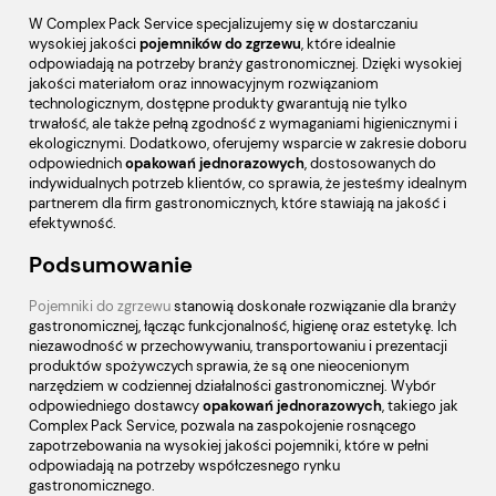
W Complex Pack Service specjalizujemy się w dostarczaniu
wysokiej jakości
pojemników do zgrzewu
, które idealnie
odpowiadają na potrzeby branży gastronomicznej. Dzięki wysokiej
jakości materiałom oraz innowacyjnym rozwiązaniom
technologicznym, dostępne produkty gwarantują nie tylko
trwałość, ale także pełną zgodność z wymaganiami higienicznymi i
ekologicznymi. Dodatkowo, oferujemy wsparcie w zakresie doboru
odpowiednich
opakowań jednorazowych
, dostosowanych do
indywidualnych potrzeb klientów, co sprawia, że jesteśmy idealnym
partnerem dla firm gastronomicznych, które stawiają na jakość i
efektywność.
Podsumowanie
Pojemniki do zgrzewu
stanowią doskonałe rozwiązanie dla branży
gastronomicznej, łącząc funkcjonalność, higienę oraz estetykę. Ich
niezawodność w przechowywaniu, transportowaniu i prezentacji
produktów spożywczych sprawia, że są one nieocenionym
narzędziem w codziennej działalności gastronomicznej. Wybór
odpowiedniego dostawcy
opakowań jednorazowych
, takiego jak
Complex Pack Service, pozwala na zaspokojenie rosnącego
zapotrzebowania na wysokiej jakości pojemniki, które w pełni
odpowiadają na potrzeby współczesnego rynku
gastronomicznego.