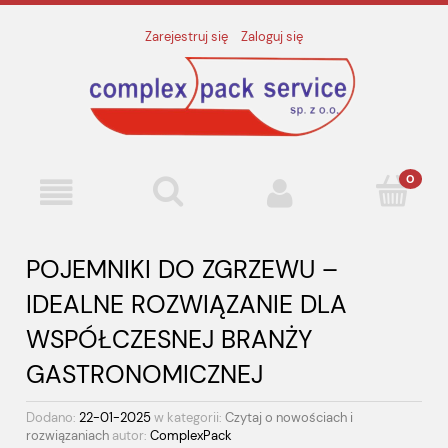
Zarejestruj się
Zaloguj się
POJEMNIKI DO ZGRZEWU –
IDEALNE ROZWIĄZANIE DLA
WSPÓŁCZESNEJ BRANŻY
GASTRONOMICZNEJ
Dodano:
22-01-2025
w kategorii:
Czytaj o nowościach i
rozwiązaniach
autor:
ComplexPack