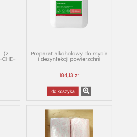
L (z
Preparat alkoholowy do mycia
S-CHE-
i dezynfekcji powierzchni
grapefruit 5L VELOX TOP AF
ML099
184,13 zł
do koszyka