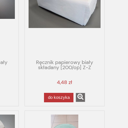
ały
Ręcznik papierowy biały
składany [200/op] Z-Z
4,48 zł
do koszyka