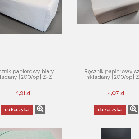
cznik papierowy biały
Ręcznik papierowy s
ładany [200/op] Z-Z
składany [200/op] 
celuloza
4,91 zł
4,07 zł
do koszyka
do koszyka