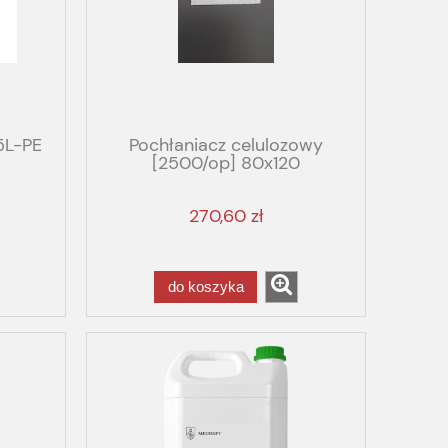
5L-PE
Pochłaniacz celulozowy
[2500/op] 80x120
270,60 zł
do koszyka