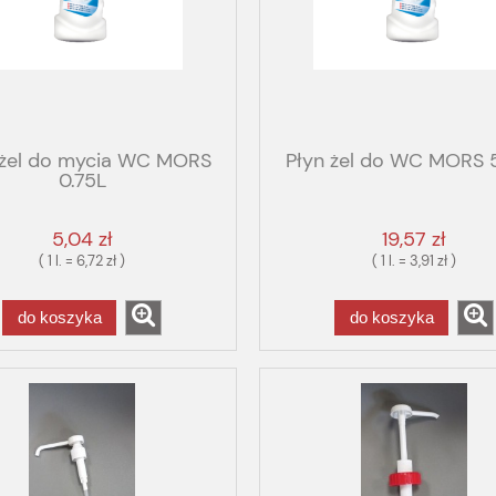
 żel do mycia WC MORS
Płyn żel do WC MORS 
0.75L
5,04 zł
19,57 zł
( 1 l. = 6,72 zł )
( 1 l. = 3,91 zł )
do koszyka
do koszyka