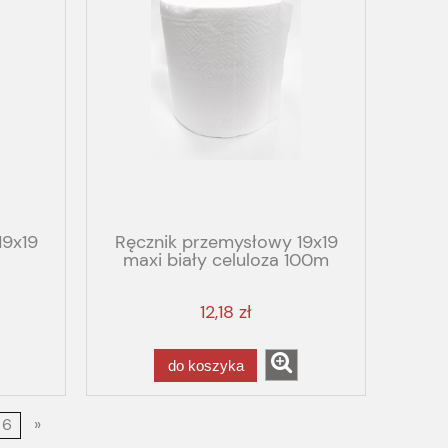
19x19
Ręcznik przemysłowy 19x19
maxi biały celuloza 100m
12,18 zł
do koszyka
6
»