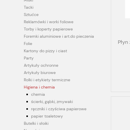
Miski
Tacki
Sztućce
Reklamówki i worki foliowe
Torby i koperty papierowe
Foremki aluminiowe i art.do pieczenia
Płyn
Folie
Kartony do pizzy i ciast
Party
Artykuły ochronne
Artykuły biurowe
Rolki i etykiety termiczne
Higiena i chemia
chemia
ścierki, gąbki, zmywaki
ręczniki i czyściwa papierowe
papier toaletowy
Butelki i słoiki