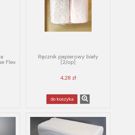
ka
Ręcznik papierowy biały
e Flex
[2/op]
owy
4,28 zł
do koszyka