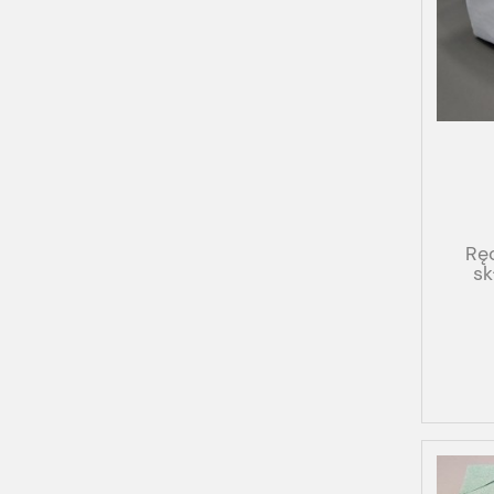
Rę
sk