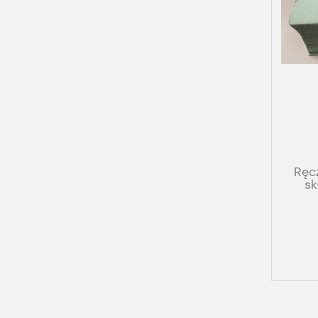
Ręc
sk