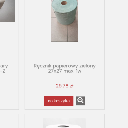
zary
Ręcznik papierowy zielony
Z-Z
27x27 maxi 1w
25,78 zł
do koszyka