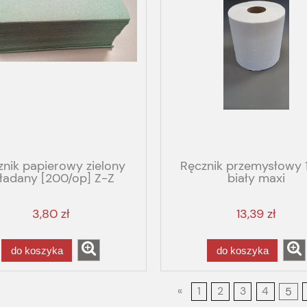
znik papierowy zielony
Ręcznik przemysłowy 
ładany [200/op] Z-Z
biały maxi
3,80 zł
13,39 zł
do koszyka
do koszyka
«
1
2
3
4
5