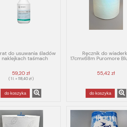
rat do usuwania śladów
Ręcznik do wiader
 naklejkach taśmach
17cmx68m Puromore Blu
MC250-0.5L Glue
200 listków turkus
59,20 zł
55,42 zł
( 1 l. = 118,40 zł )
do koszyka
do koszyka