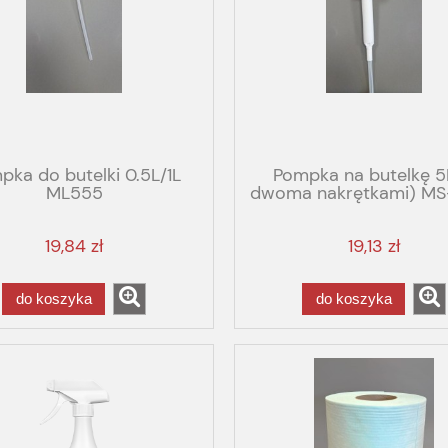
pka do butelki 0.5L/1L
Pompka na butelkę 5
ML555
dwoma nakrętkami) M
POMS
19,84 zł
19,13 zł
do koszyka
do koszyka