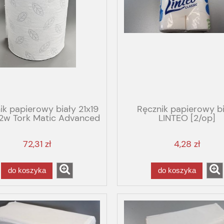
ik papierowy biały 21x19
Ręcznik papierowy bi
2w Tork Matic Advanced
LINTEO [2/op]
H1
72,31 zł
4,28 zł
do koszyka
do koszyka