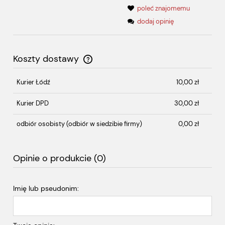
poleć znajomemu
dodaj opinię
Koszty dostawy
Cena nie zawiera ewentualnych kosztów płatności
Kurier Łódź
10,00 zł
Kurier DPD
30,00 zł
odbiór osobisty
(odbiór w siedzibie firmy)
0,00 zł
Opinie o produkcie (0)
Imię lub pseudonim: