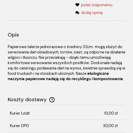
poleć znajomemu
dodaj opinię
Opis
Papierowe talerze jednorazowe o średnicy 32cm. mogą służyć do
serwowania dań obiadowych, tortów, ciast, są odporne na działanie
wilgoci i tłuszczu. Nie przeciekają – dzięki temu umożliwiają
komfortowe serwowanie wszystkich posiłków. Doskonale nadają
się do cateringu, podawania dań na wynos, świetnie sprawdzą się w
food truckach i na stoiskach ulicznych. Nasze
ekologiczne
naczynia papierowe nadają się do recyklingu i kompostowania
.
Koszty dostawy
Cena nie zawiera ewentualnych kosztów płatności
Kurier Łódź
10,00 zł
Kurier DPD
30,00 zł