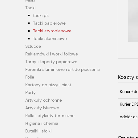
Miski
Tacki
tacki ps
Tacki papierowe
Tacki styropianowe
Tacki aluminiowe
Sztućce
Reklamówki i worki foliowe
Torby i koperty papierowe
Foremki aluminiowe i art.do pieczenia
Koszty
Folie
Kartony do pizzy i ciast
Kurier Łó
Party
Artykuły ochronne
Kurier DP
Artykuły biurowe
Rolki i etykiety termiczne
odbiór os
Higiena i chemia
Butelki i słoiki