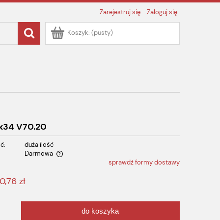
Zarejestruj się
Zaloguj się
Koszyk:
(pusty)
4x34 V70.20
ć:
duża ilość
Darmowa
sprawdź formy dostawy
ualnych kosztów
0,76 zł
do koszyka
.