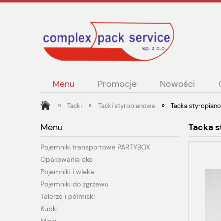
Menu
Promocje
Nowości
»
»
»
Tacki
Tacki styropianowe
Tacka styropian
Menu
Tacka s
Pojemniki transportowe PARTYBOX
Opakowania eko
Pojemniki i wieka
Pojemniki do zgrzewu
Talerze i półmiski
Kubki