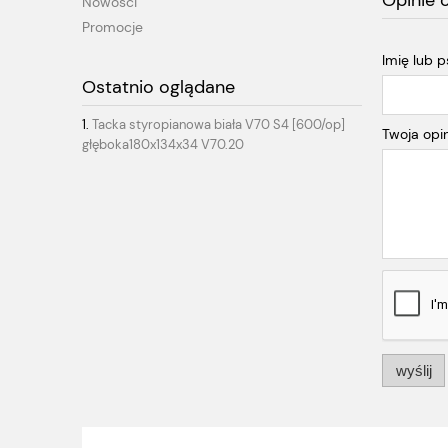
Opinie 
Nowości
Promocje
Imię lub 
Ostatnio oglądane
Tacka styropianowa biała V70 S4 [600/op]
Twoja opin
głęboka180x134x34 V70.20
wyślij