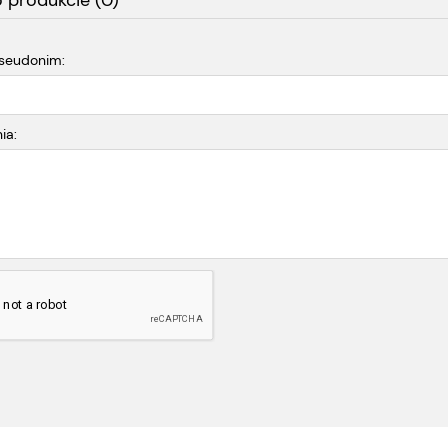
o produkcie (0)
pseudonim:
ia: