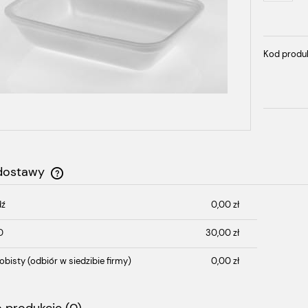
Kod produ
 dostawy
dź
0,00 zł
Cena nie zawiera ewentualnych kosztów
płatności
D
30,00 zł
obisty
(odbiór w siedzibie firmy)
0,00 zł