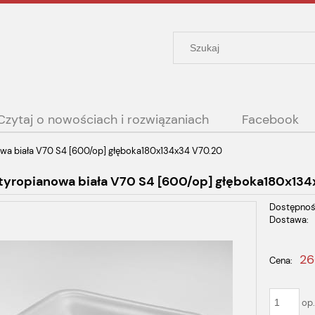
Czytaj o nowościach i rozwiązaniach
Facebook
owa biała V70 S4 [600/op] głęboka180x134x34 V70.20
tyropianowa biała V70 S4 [600/op] głęboka180x13
Dostępnoś
Dostawa:
Cena nie zawiera ewent
26
Cena:
płatności
op