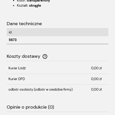
Kolor:
transparentny
Kształt:
okrągłe
Dane techniczne
id
5673
Koszty dostawy
Cena nie zawiera ewentualnych kosztów płatności
Kurier Łódź
0,00 zł
Kurier DPD
0,00 zł
odbiór osobisty
(odbiór w siedzibie firmy)
0,00 zł
Opinie o produkcie (0)